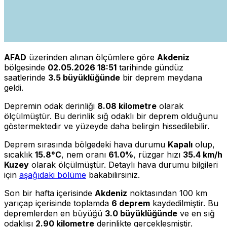
AFAD
üzerinden alınan ölçümlere göre
Akdeniz
bölgesinde
02.05.2026 18:51
tarihinde gündüz
saatlerinde
3.5 büyüklüğünde
bir deprem meydana
geldi.
Depremin odak derinliği
8.08 kilometre
olarak
ölçülmüştür. Bu derinlik sığ odaklı bir deprem olduğunu
göstermektedir ve yüzeyde daha belirgin hissedilebilir.
Deprem sırasında bölgedeki hava durumu
Kapalı
olup,
sıcaklık
15.8°C
, nem oranı
61.0%
, rüzgar hızı
35.4 km/h
Kuzey
olarak ölçülmüştür. Detaylı hava durumu bilgileri
için
aşağıdaki bölüme
bakabilirsiniz.
Son bir hafta içerisinde
Akdeniz
noktasından 100 km
yarıçap içerisinde toplamda
6 deprem
kaydedilmiştir. Bu
depremlerden en büyüğü
3.0 büyüklüğünde
ve en sığ
odaklısı
2.90 kilometre
derinlikte gerçekleşmiştir.