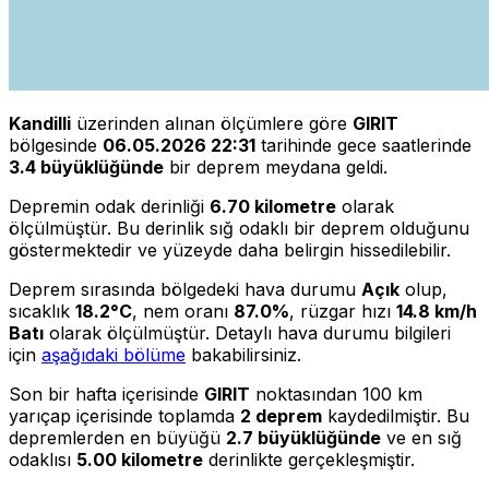
Kandilli
üzerinden alınan ölçümlere göre
GIRIT
bölgesinde
06.05.2026 22:31
tarihinde gece saatlerinde
3.4 büyüklüğünde
bir deprem meydana geldi.
Depremin odak derinliği
6.70 kilometre
olarak
ölçülmüştür. Bu derinlik sığ odaklı bir deprem olduğunu
göstermektedir ve yüzeyde daha belirgin hissedilebilir.
Deprem sırasında bölgedeki hava durumu
Açık
olup,
sıcaklık
18.2°C
, nem oranı
87.0%
, rüzgar hızı
14.8 km/h
Batı
olarak ölçülmüştür. Detaylı hava durumu bilgileri
için
aşağıdaki bölüme
bakabilirsiniz.
Son bir hafta içerisinde
GIRIT
noktasından 100 km
yarıçap içerisinde toplamda
2 deprem
kaydedilmiştir. Bu
depremlerden en büyüğü
2.7 büyüklüğünde
ve en sığ
odaklısı
5.00 kilometre
derinlikte gerçekleşmiştir.