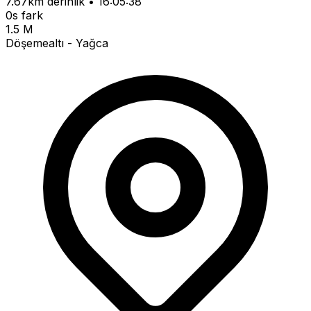
7.67km derinlik • 16:05:38
0s fark
1.5 M
Döşemealtı - Yağca