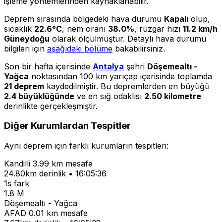
işleme yöntemlerinden kaynaklanabilir.
Deprem sırasında bölgedeki hava durumu
Kapalı
olup,
sıcaklık
22.6°C
, nem oranı
38.0%
, rüzgar hızı
11.2 km/h
Güneydoğu
olarak ölçülmüştür. Detaylı hava durumu
bilgileri için
aşağıdaki bölüme
bakabilirsiniz.
Son bir hafta içerisinde
Antalya
şehri
Döşemealtı -
Yağca
noktasından 100 km yarıçap içerisinde toplamda
21 deprem
kaydedilmiştir. Bu depremlerden en büyüğü
2.4 büyüklüğünde
ve en sığ odaklısı
2.50 kilometre
derinlikte gerçekleşmiştir.
Diğer Kurumlardan Tespitler
Aynı deprem için farklı kurumların tespitleri:
Kandilli
3.99 km mesafe
24.80km derinlik • 16:05:36
1s fark
1.8 M
Döşemealtı - Yağca
AFAD
0.01 km mesafe