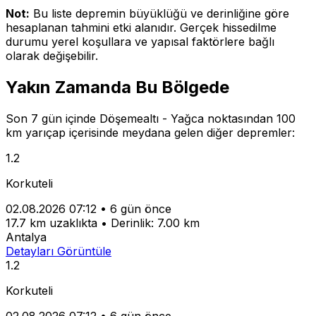
Not:
Bu liste depremin büyüklüğü ve derinliğine göre
hesaplanan tahmini etki alanıdır. Gerçek hissedilme
durumu yerel koşullara ve yapısal faktörlere bağlı
olarak değişebilir.
Yakın Zamanda Bu Bölgede
Son 7 gün içinde Döşemealtı - Yağca noktasından 100
km yarıçap içerisinde meydana gelen diğer depremler:
1.2
Korkuteli
02.08.2026 07:12
•
6 gün önce
17.7 km uzaklıkta
•
Derinlik: 7.00 km
Antalya
Detayları Görüntüle
1.2
Korkuteli
02.08.2026 07:12
•
6 gün önce