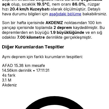
açık
olup, sıcaklık
19.5°C
, nem oranı
86.0%
, rüzgar
hızı
20.4 km/h Kuzeybatı
olarak ölçülmüştür. Detaylı
hava durumu bilgileri için
aşağıdaki bölüme
bakabilirsiniz.
Son bir hafta içerisinde
AKDENIZ
noktasından 100 km
yarıçap içerisinde toplamda
2 deprem
kaydedilmiştir. Bu
depremlerden en büyüğü
1.9 büyüklüğünde
ve en sığ
odaklısı
7.00 kilometre
derinlikte gerçekleşmiştir.
Diğer Kurumlardan Tespitler
Aynı deprem için farklı kurumların tespitleri:
AFAD
15.38 km mesafe
14.56km derinlik • 17:11:31
4s fark
3.1 M
Akdeniz