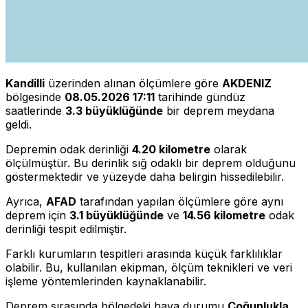
Kandilli
üzerinden alınan ölçümlere göre
AKDENIZ
bölgesinde
08.05.2026 17:11
tarihinde gündüz
saatlerinde
3.3 büyüklüğünde
bir deprem meydana
geldi.
Depremin odak derinliği
4.20 kilometre
olarak
ölçülmüştür. Bu derinlik sığ odaklı bir deprem olduğunu
göstermektedir ve yüzeyde daha belirgin hissedilebilir.
Ayrıca,
AFAD
tarafından yapılan ölçümlere göre aynı
deprem için
3.1 büyüklüğünde
ve
14.56 kilometre
odak
derinliği tespit edilmiştir.
Farklı kurumların tespitleri arasında küçük farklılıklar
olabilir. Bu, kullanılan ekipman, ölçüm teknikleri ve veri
işleme yöntemlerinden kaynaklanabilir.
Deprem sırasında bölgedeki hava durumu
Çoğunlukla