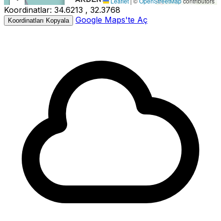
Leaflet
|
©
OpenStreetMap
contributors
Koordinatlar:
34.6213 , 32.3768
−
Büyüklük:
3.3M
Google Maps'te Aç
Koordinatları Kopyala
Derinlik:
4.20km
Tarih:
08.05.2026 17:11
Kaynak:
Kandilli
3.3