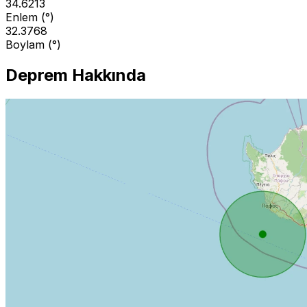
34.6213
Enlem (°)
32.3768
Boylam (°)
Deprem Hakkında