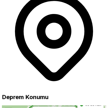
Büyüklük
5.0+ Güçlü
Deprem Konumu
4.0-4.9 Orta
0.0-3.9 Hafif