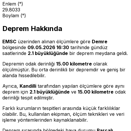
Enlem (°)
29.8033
Boylam (°)
Deprem Hakkında
EMSC
üzerinden alınan ölçümlere göre
Demre
bölgesinde
09.05.2026 16:30
tarihinde gündüz
saatlerinde
2.1 büyüklüğünde
bir deprem meydana geldi.
Depremin odak derinliği
15.00 kilometre
olarak
ölçülmüştür. Bu orta derinlikli bir depremdir ve geniş bir
alanda hissedilebilir.
Ayrıca,
Kandilli
tarafından yapılan ölçümlere göre aynı
deprem için
2.1 büyüklüğünde
ve
15.00 kilometre
odak
derinliği tespit edilmiştir.
Farklı kurumların tespitleri arasında küçük farklılıklar
olabilir. Bu, kullanılan ekipman, ölçüm teknikleri ve veri
işleme yöntemlerinden kaynaklanabilir.
Deprem sırasında bölgedeki hava durumu
Parçalı