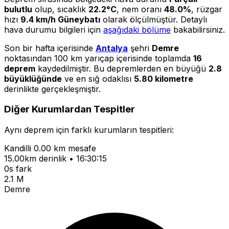
bulutlu
olup, sıcaklık
22.2°C
, nem oranı
48.0%
, rüzgar
hızı
9.4 km/h Güneybatı
olarak ölçülmüştür. Detaylı
hava durumu bilgileri için
aşağıdaki bölüme
bakabilirsiniz.
Son bir hafta içerisinde
Antalya
şehri
Demre
noktasından 100 km yarıçap içerisinde toplamda
16
deprem
kaydedilmiştir. Bu depremlerden en büyüğü
2.8
büyüklüğünde
ve en sığ odaklısı
5.80 kilometre
derinlikte gerçekleşmiştir.
Diğer Kurumlardan Tespitler
Aynı deprem için farklı kurumların tespitleri:
Kandilli
0.00 km mesafe
15.00km derinlik • 16:30:15
0s fark
2.1 M
Demre