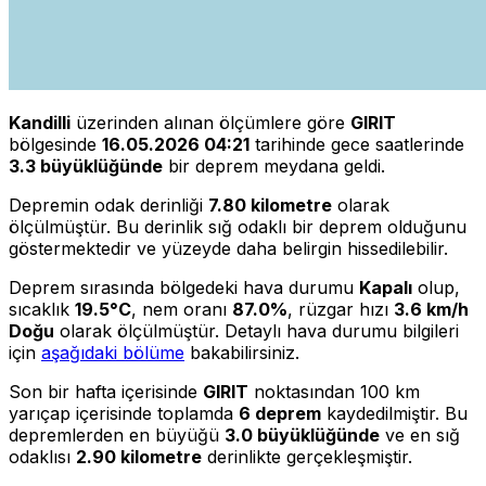
Kandilli
üzerinden alınan ölçümlere göre
GIRIT
bölgesinde
16.05.2026 04:21
tarihinde gece saatlerinde
3.3 büyüklüğünde
bir deprem meydana geldi.
Depremin odak derinliği
7.80 kilometre
olarak
ölçülmüştür. Bu derinlik sığ odaklı bir deprem olduğunu
göstermektedir ve yüzeyde daha belirgin hissedilebilir.
Deprem sırasında bölgedeki hava durumu
Kapalı
olup,
sıcaklık
19.5°C
, nem oranı
87.0%
, rüzgar hızı
3.6 km/h
Doğu
olarak ölçülmüştür. Detaylı hava durumu bilgileri
için
aşağıdaki bölüme
bakabilirsiniz.
Son bir hafta içerisinde
GIRIT
noktasından 100 km
yarıçap içerisinde toplamda
6 deprem
kaydedilmiştir. Bu
depremlerden en büyüğü
3.0 büyüklüğünde
ve en sığ
odaklısı
2.90 kilometre
derinlikte gerçekleşmiştir.