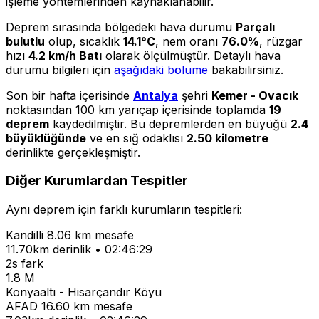
işleme yöntemlerinden kaynaklanabilir.
Deprem sırasında bölgedeki hava durumu
Parçalı
bulutlu
olup, sıcaklık
14.1°C
, nem oranı
76.0%
, rüzgar
hızı
4.2 km/h Batı
olarak ölçülmüştür. Detaylı hava
durumu bilgileri için
aşağıdaki bölüme
bakabilirsiniz.
Son bir hafta içerisinde
Antalya
şehri
Kemer - Ovacık
noktasından 100 km yarıçap içerisinde toplamda
19
deprem
kaydedilmiştir. Bu depremlerden en büyüğü
2.4
büyüklüğünde
ve en sığ odaklısı
2.50 kilometre
derinlikte gerçekleşmiştir.
Diğer Kurumlardan Tespitler
Aynı deprem için farklı kurumların tespitleri:
Kandilli
8.06 km mesafe
11.70km derinlik • 02:46:29
2s fark
1.8 M
Konyaaltı - Hisarçandır Köyü
AFAD
16.60 km mesafe