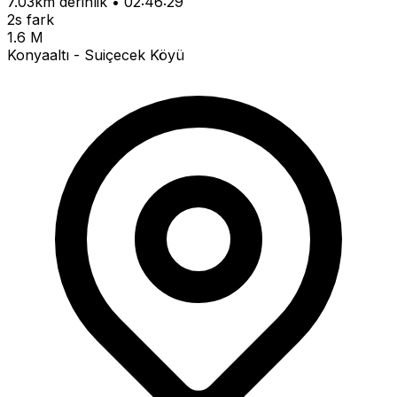
7.03km derinlik • 02:46:29
2s fark
1.6 M
Konyaaltı - Suiçecek Köyü