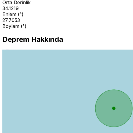
Orta Derinlik
34.1219
Enlem (°)
27.7053
Boylam (°)
Deprem Hakkında