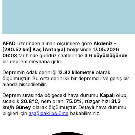
AFAD
üzerinden alınan ölçümlere göre
Akdeniz -
[280.52 km] Kaş (Antalya)
bölgesinde
17.05.2026
06:03
tarihinde gündüz saatlerinde
3.6 büyüklüğünde
bir deprem meydana geldi.
Depremin odak derinliği
12.82 kilometre
olarak
ölçülmüştür. Bu orta derinlikli bir depremdir ve geniş bir
alanda hissedilebilir.
Deprem sırasında bölgedeki hava durumu
Kapalı
olup,
sıcaklık
20.8°C
, nem oranı
75.0%
, rüzgar hızı
31.3
km/h Güney
olarak ölçülmüştür. Detaylı hava durumu
bilgileri için
aşağıdaki bölüme
bakabilirsiniz.