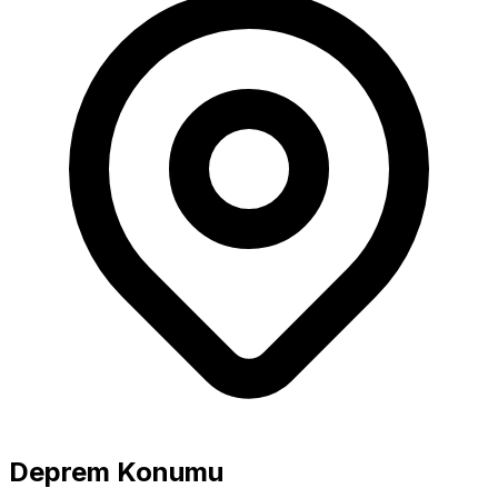
Büyüklük
5.0+ Güçlü
Deprem Konumu
4.0-4.9 Orta