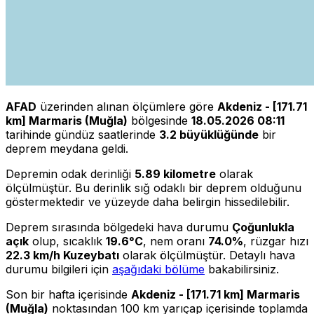
AFAD
üzerinden alınan ölçümlere göre
Akdeniz - [171.71
km] Marmaris (Muğla)
bölgesinde
18.05.2026 08:11
tarihinde gündüz saatlerinde
3.2 büyüklüğünde
bir
deprem meydana geldi.
Depremin odak derinliği
5.89 kilometre
olarak
ölçülmüştür. Bu derinlik sığ odaklı bir deprem olduğunu
göstermektedir ve yüzeyde daha belirgin hissedilebilir.
Deprem sırasında bölgedeki hava durumu
Çoğunlukla
açık
olup, sıcaklık
19.6°C
, nem oranı
74.0%
, rüzgar hızı
22.3 km/h Kuzeybatı
olarak ölçülmüştür. Detaylı hava
durumu bilgileri için
aşağıdaki bölüme
bakabilirsiniz.
Son bir hafta içerisinde
Akdeniz - [171.71 km] Marmaris
(Muğla)
noktasından 100 km yarıçap içerisinde toplamda