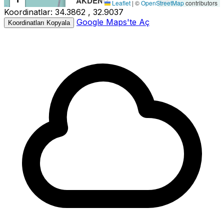
AKDENIZ
Leaflet
|
©
OpenStreetMap
contributors
Koordinatlar:
34.3862 , 32.9037
−
Büyüklük:
3.2M
Google Maps'te Aç
Koordinatları Kopyala
Derinlik:
8.00km
Tarih:
20.05.2026 16:00
Kaynak:
Kandilli
3.2