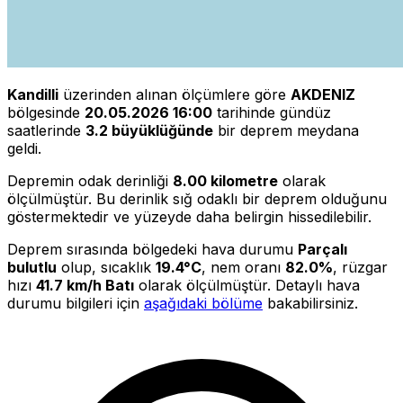
Kandilli
üzerinden alınan ölçümlere göre
AKDENIZ
bölgesinde
20.05.2026 16:00
tarihinde gündüz
saatlerinde
3.2 büyüklüğünde
bir deprem meydana
geldi.
Depremin odak derinliği
8.00 kilometre
olarak
ölçülmüştür. Bu derinlik sığ odaklı bir deprem olduğunu
göstermektedir ve yüzeyde daha belirgin hissedilebilir.
Deprem sırasında bölgedeki hava durumu
Parçalı
bulutlu
olup, sıcaklık
19.4°C
, nem oranı
82.0%
, rüzgar
hızı
41.7 km/h Batı
olarak ölçülmüştür. Detaylı hava
durumu bilgileri için
aşağıdaki bölüme
bakabilirsiniz.