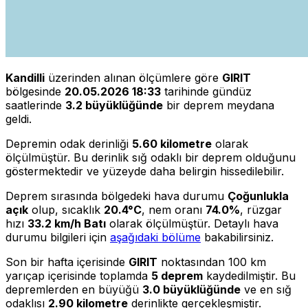
Kandilli
üzerinden alınan ölçümlere göre
GIRIT
bölgesinde
20.05.2026 18:33
tarihinde gündüz
saatlerinde
3.2 büyüklüğünde
bir deprem meydana
geldi.
Depremin odak derinliği
5.60 kilometre
olarak
ölçülmüştür. Bu derinlik sığ odaklı bir deprem olduğunu
göstermektedir ve yüzeyde daha belirgin hissedilebilir.
Deprem sırasında bölgedeki hava durumu
Çoğunlukla
açık
olup, sıcaklık
20.4°C
, nem oranı
74.0%
, rüzgar
hızı
33.2 km/h Batı
olarak ölçülmüştür. Detaylı hava
durumu bilgileri için
aşağıdaki bölüme
bakabilirsiniz.
Son bir hafta içerisinde
GIRIT
noktasından 100 km
yarıçap içerisinde toplamda
5 deprem
kaydedilmiştir. Bu
depremlerden en büyüğü
3.0 büyüklüğünde
ve en sığ
odaklısı
2.90 kilometre
derinlikte gerçekleşmiştir.