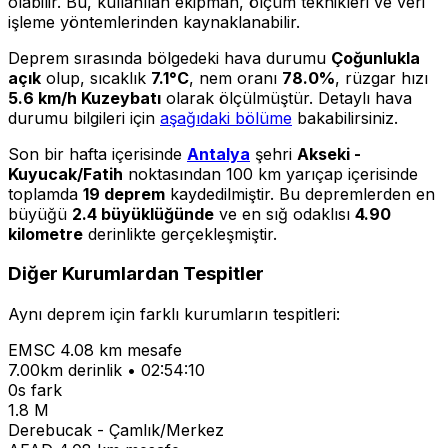
olabilir. Bu, kullanılan ekipman, ölçüm teknikleri ve veri
işleme yöntemlerinden kaynaklanabilir.
Deprem sırasında bölgedeki hava durumu
Çoğunlukla
açık
olup, sıcaklık
7.1°C
, nem oranı
78.0%
, rüzgar hızı
5.6 km/h Kuzeybatı
olarak ölçülmüştür. Detaylı hava
durumu bilgileri için
aşağıdaki bölüme
bakabilirsiniz.
Son bir hafta içerisinde
Antalya
şehri
Akseki -
Kuyucak/Fatih
noktasından 100 km yarıçap içerisinde
toplamda
19 deprem
kaydedilmiştir. Bu depremlerden en
büyüğü
2.4 büyüklüğünde
ve en sığ odaklısı
4.90
kilometre
derinlikte gerçekleşmiştir.
Diğer Kurumlardan Tespitler
Aynı deprem için farklı kurumların tespitleri:
EMSC
4.08 km mesafe
7.00km derinlik • 02:54:10
0s fark
1.8 M
Derebucak - Çamlık/Merkez