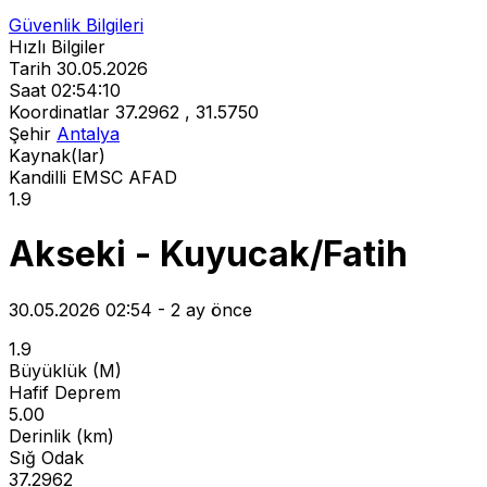
Güvenlik Bilgileri
Hızlı Bilgiler
Tarih
30.05.2026
Saat
02:54:10
Koordinatlar
37.2962 , 31.5750
Şehir
Antalya
Kaynak(lar)
Kandilli
EMSC
AFAD
1.9
Akseki - Kuyucak/Fatih
30.05.2026 02:54 - 2 ay önce
1.9
Büyüklük (M)
Hafif Deprem
5.00
Derinlik (km)
Sığ Odak
37.2962