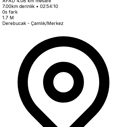
AFAD
4.08 km mesafe
7.00km derinlik • 02:54:10
0s fark
1.7 M
Derebucak - Çamlık/Merkez