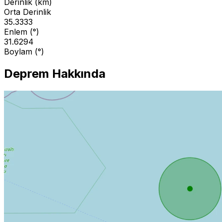
Derinlik (km)
Orta Derinlik
35.3333
Enlem (°)
31.6294
Boylam (°)
Deprem Hakkında