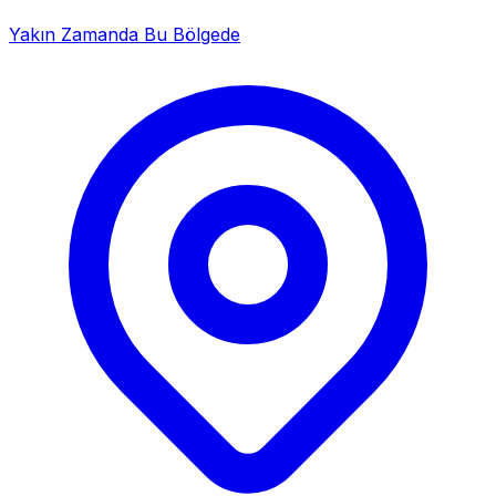
Yakın Zamanda Bu Bölgede