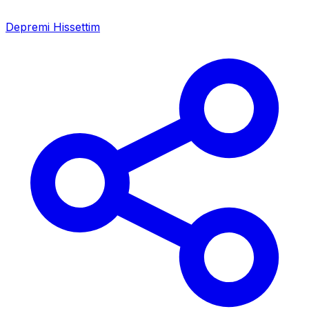
Depremi Hissettim