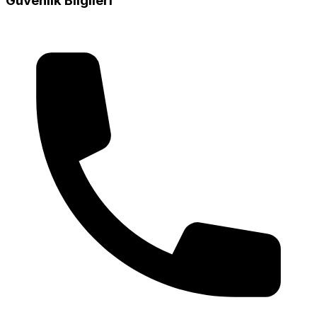
Güvenlik Bilgileri