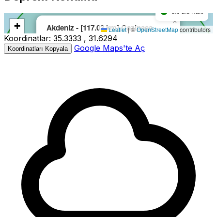
4.0-4.9 Orta
0.0-3.9 Hafif
×
Harita yükleniyor...
+
Akdeniz - [117.03 km] Gazipaşa
Leaflet
|
©
OpenStreetMap
contributors
(Antalya)
Koordinatlar:
35.3333 , 31.6294
−
Google Maps'te Aç
Koordinatları Kopyala
Büyüklük:
3.0M
Derinlik:
17.21km
Tarih:
31.05.2026 03:41
Kaynak:
AFAD
3.0
3.2