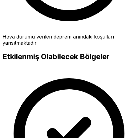
Hava durumu verileri deprem anındaki koşulları
yansıtmaktadır.
Etkilenmiş Olabilecek Bölgeler