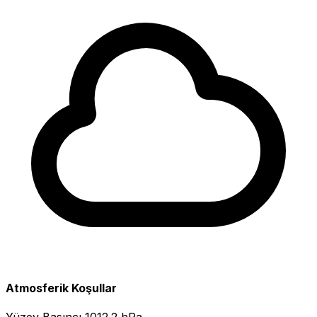
Atmosferik Koşullar