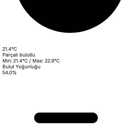
21.4°C
Parçalı bulutlu
Min: 21.4°C / Max: 22.9°C
Bulut Yoğunluğu
54.0%