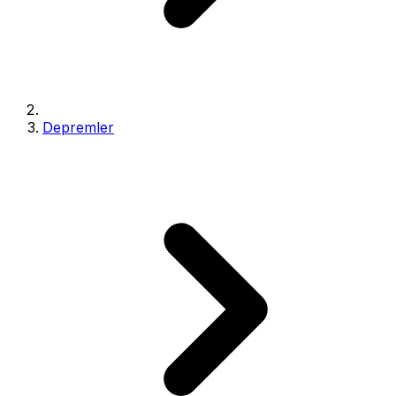
Depremler