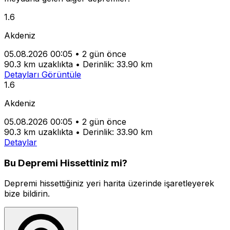
1.6
Akdeniz
05.08.2026 00:05
•
2 gün önce
90.3 km uzaklıkta
•
Derinlik: 33.90 km
Detayları Görüntüle
1.6
Akdeniz
05.08.2026 00:05
•
2 gün önce
90.3 km uzaklıkta
•
Derinlik: 33.90 km
Detaylar
Bu Depremi Hissettiniz mi?
Depremi hissettiğiniz yeri harita üzerinde işaretleyerek
bize bildirin.