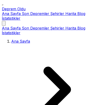
Deprem Oldu
Ana Sayfa
Son Depremler
Şehirler
Harita
Blog
İstatistikler
Ana Sayfa
Son Depremler
Şehirler
Harita
Blog
İstatistikler
Ana Sayfa