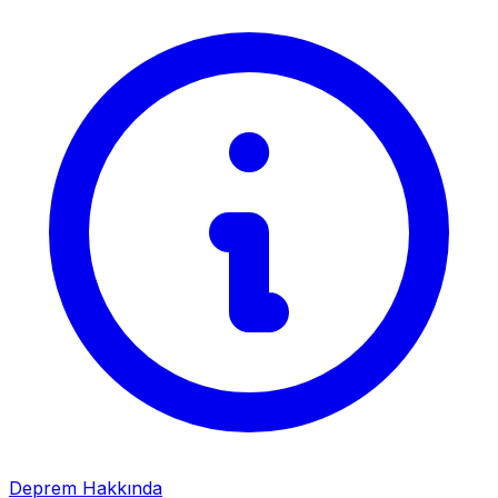
Deprem Hakkında