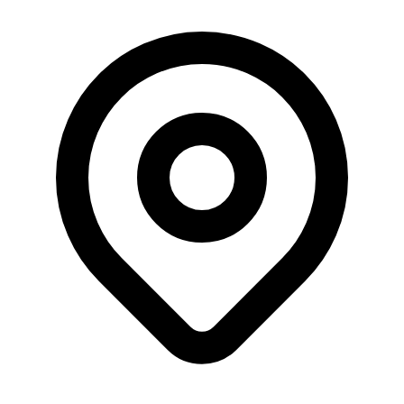
Büyüklük