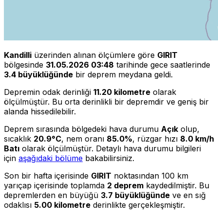
Kandilli
üzerinden alınan ölçümlere göre
GIRIT
bölgesinde
31.05.2026 03:48
tarihinde gece saatlerinde
3.4 büyüklüğünde
bir deprem meydana geldi.
Depremin odak derinliği
11.20 kilometre
olarak
ölçülmüştür. Bu orta derinlikli bir depremdir ve geniş bir
alanda hissedilebilir.
Deprem sırasında bölgedeki hava durumu
Açık
olup,
sıcaklık
20.9°C
, nem oranı
85.0%
, rüzgar hızı
8.0 km/h
Batı
olarak ölçülmüştür. Detaylı hava durumu bilgileri
için
aşağıdaki bölüme
bakabilirsiniz.
Son bir hafta içerisinde
GIRIT
noktasından 100 km
yarıçap içerisinde toplamda
2 deprem
kaydedilmiştir. Bu
depremlerden en büyüğü
3.7 büyüklüğünde
ve en sığ
odaklısı
5.00 kilometre
derinlikte gerçekleşmiştir.