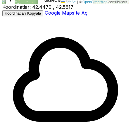
GURCISTAN
Leaflet
|
©
OpenStreetMap
contributors
Koordinatlar:
42.4470 , 42.5617
−
Büyüklük:
3.0M
Google Maps'te Aç
Koordinatları Kopyala
Derinlik:
5.00km
Tarih:
02.06.2026 04:27
Kaynak:
Kandilli
3.0