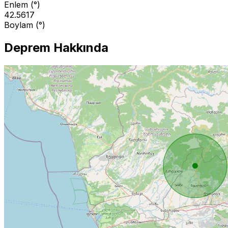
Enlem (°)
42.5617
Boylam (°)
Deprem Hakkında