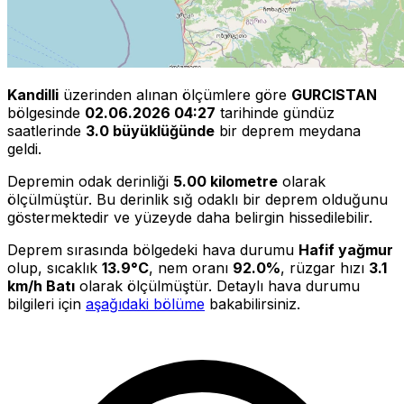
Kandilli
üzerinden alınan ölçümlere göre
GURCISTAN
bölgesinde
02.06.2026 04:27
tarihinde gündüz
saatlerinde
3.0 büyüklüğünde
bir deprem meydana
geldi.
Depremin odak derinliği
5.00 kilometre
olarak
ölçülmüştür. Bu derinlik sığ odaklı bir deprem olduğunu
göstermektedir ve yüzeyde daha belirgin hissedilebilir.
Deprem sırasında bölgedeki hava durumu
Hafif yağmur
olup, sıcaklık
13.9°C
, nem oranı
92.0%
, rüzgar hızı
3.1
km/h Batı
olarak ölçülmüştür. Detaylı hava durumu
bilgileri için
aşağıdaki bölüme
bakabilirsiniz.