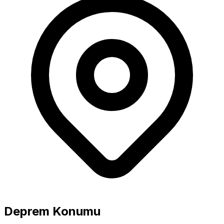
Büyüklük
5.0+ Güçlü
Deprem Konumu
4.0-4.9 Orta