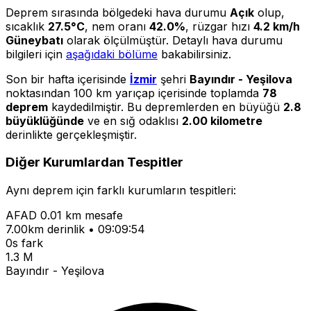
Deprem sırasında bölgedeki hava durumu
Açık
olup,
sıcaklık
27.5°C
, nem oranı
42.0%
, rüzgar hızı
4.2 km/h
Güneybatı
olarak ölçülmüştür. Detaylı hava durumu
bilgileri için
aşağıdaki bölüme
bakabilirsiniz.
Son bir hafta içerisinde
İzmir
şehri
Bayındır - Yeşilova
noktasından 100 km yarıçap içerisinde toplamda
78
deprem
kaydedilmiştir. Bu depremlerden en büyüğü
2.8
büyüklüğünde
ve en sığ odaklısı
2.00 kilometre
derinlikte gerçekleşmiştir.
Diğer Kurumlardan Tespitler
Aynı deprem için farklı kurumların tespitleri:
AFAD
0.01 km mesafe
7.00km derinlik • 09:09:54
0s fark
1.3 M
Bayındır - Yeşilova