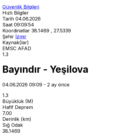
Güvenlik Bilgileri
Hızlı Bilgiler
Tarih
04.06.2026
Saat
09:09:54
Koordinatlar
38.1469 , 27.5339
Şehir
İzmir
Kaynak(lar)
EMSC
AFAD
1.3
Bayındır - Yeşilova
04.06.2026 09:09 - 2 ay önce
1.3
Büyüklük (M)
Hafif Deprem
7.00
Derinlik (km)
Sığ Odak
38.1469