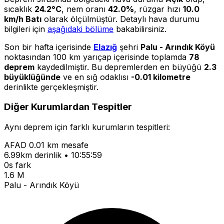
sıcaklık
24.2°C
, nem oranı
42.0%
, rüzgar hızı
10.0
km/h Batı
olarak ölçülmüştür. Detaylı hava durumu
bilgileri için
aşağıdaki bölüme
bakabilirsiniz.
Son bir hafta içerisinde
Elazığ
şehri
Palu - Arındık Köyü
noktasından 100 km yarıçap içerisinde toplamda
78
deprem
kaydedilmiştir. Bu depremlerden en büyüğü
2.3
büyüklüğünde
ve en sığ odaklısı
-0.01 kilometre
derinlikte gerçekleşmiştir.
Diğer Kurumlardan Tespitler
Aynı deprem için farklı kurumların tespitleri:
AFAD
0.01 km mesafe
6.99km derinlik • 10:55:59
0s fark
1.6 M
Palu - Arındık Köyü