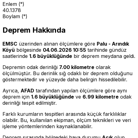
Enlem (°)
40.1378
Boylam (°)
Deprem Hakkında
EMSC
üzerinden alınan ölçümlere göre
Palu - Arındık
Köyü
bölgesinde
04.06.2026 10:55
tarihinde gündüz
saatlerinde
1.6 büyüklüğünde
bir deprem meydana geldi.
Depremin odak derinliği
7.00 kilometre
olarak
ölçülmüştür. Bu derinlik sığ odaklı bir deprem olduğunu
göstermektedir ve yüzeyde daha belirgin hissedilebilir.
Ayrıca,
AFAD
tarafından yapılan ölçümlere göre aynı
deprem için
1.6 büyüklüğünde
ve
6.99 kilometre
odak
derinliği tespit edilmiştir.
Farklı kurumların tespitleri arasında küçük farklılıklar
olabilir. Bu, kullanılan ekipman, ölçüm teknikleri ve veri
işleme yöntemlerinden kaynaklanabilir.
Deprem sırasında bölgedeki hava durumu
Açık
olup,