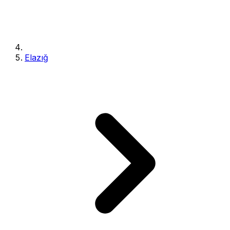
Elazığ