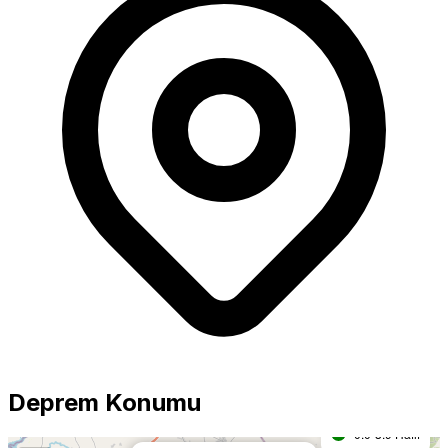
Büyüklük
5.0+ Güçlü
Deprem Konumu
4.0-4.9 Orta
0.0-3.9 Hafif