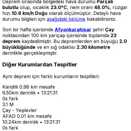
Deprem sırasında bölgedeki hava durumu
Parçalı
bulutlu
olup, sıcaklık
23.0°C
, nem oranı
48.0%
, rüzgar
hızı
10.6 km/h Doğu
olarak ölçülmüştür. Detaylı hava
durumu bilgileri için
aşağıdaki bölüme
bakabilirsiniz.
Son bir hafta içerisinde
Afyonkarahisar
şehri
Çay
noktasından 100 km yarıçap içerisinde toplamda
23
deprem
kaydedilmiştir. Bu depremlerden en büyüğü
2.0
büyüklüğünde
ve en sığ odaklısı
2.30 kilometre
derinlikte gerçekleşmiştir.
Diğer Kurumlardan Tespitler
Aynı deprem için farklı kurumların tespitleri:
Kandilli
0.98 km mesafe
6.50km derinlik • 13:21:31
0s fark
3.1 M
Çay - Yeşilevler
AFAD
0.01 km mesafe
10.24km derinlik • 13:21:31
0s fark