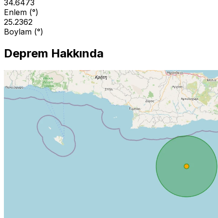
34.6473
Enlem (°)
25.2362
Boylam (°)
Deprem Hakkında