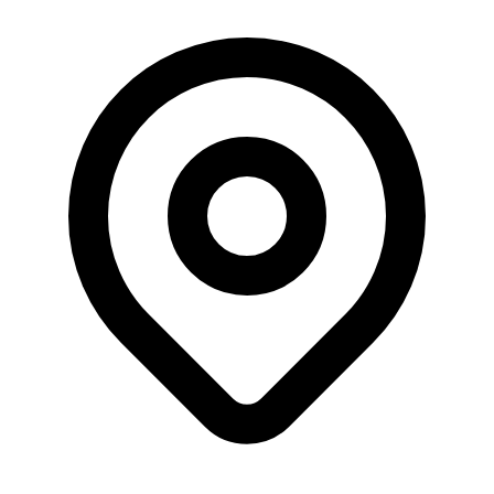
Büyüklük