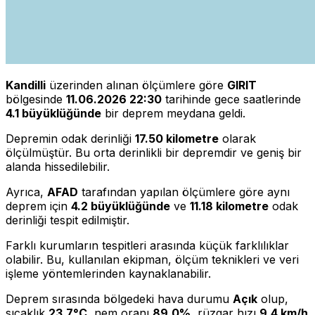
Kandilli
üzerinden alınan ölçümlere göre
GIRIT
bölgesinde
11.06.2026 22:30
tarihinde gece saatlerinde
4.1 büyüklüğünde
bir deprem meydana geldi.
Depremin odak derinliği
17.50 kilometre
olarak
ölçülmüştür. Bu orta derinlikli bir depremdir ve geniş bir
alanda hissedilebilir.
Ayrıca,
AFAD
tarafından yapılan ölçümlere göre aynı
deprem için
4.2 büyüklüğünde
ve
11.18 kilometre
odak
derinliği tespit edilmiştir.
Farklı kurumların tespitleri arasında küçük farklılıklar
olabilir. Bu, kullanılan ekipman, ölçüm teknikleri ve veri
işleme yöntemlerinden kaynaklanabilir.
Deprem sırasında bölgedeki hava durumu
Açık
olup,
sıcaklık
23.7°C
, nem oranı
89.0%
, rüzgar hızı
9.4 km/h