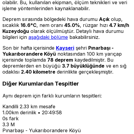
olabilir. Bu, kullanılan ekipman, ölçüm teknikleri ve veri
işleme yöntemlerinden kaynaklanabilir.
Deprem sırasında bölgedeki hava durumu
Açık
olup,
sıcaklık
16.6°C
, nem oranı
45.0%
, rüzgar hızı
4.7 km/h
Kuzeydoğu
olarak ölçülmüştür. Detaylı hava durumu
bilgileri için
aşağıdaki bölüme
bakabilirsiniz.
Son bir hafta içerisinde
Kayseri
şehri
Pınarbaşı -
Yukarıborandere Köyü
noktasından 100 km yarıçap
içerisinde toplamda
78 deprem
kaydedilmiştir. Bu
depremlerden en büyüğü
3.7 büyüklüğünde
ve en sığ
odaklısı
2.40 kilometre
derinlikte gerçekleşmiştir.
Diğer Kurumlardan Tespitler
Aynı deprem için farklı kurumların tespitleri:
Kandilli
2.33 km mesafe
1.00km derinlik • 20:49:58
0s fark
3.3 M
Pınarbaşı - Yukarıborandere Köyü