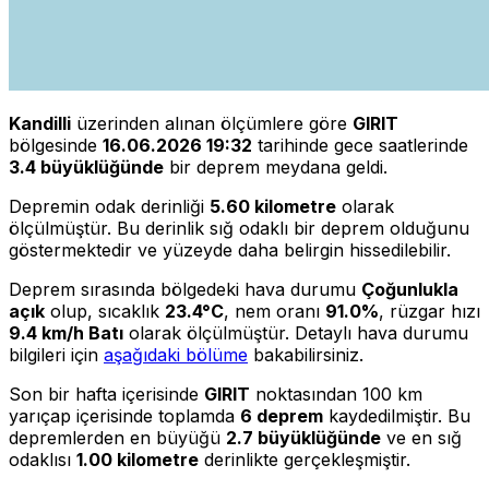
Kandilli
üzerinden alınan ölçümlere göre
GIRIT
bölgesinde
16.06.2026 19:32
tarihinde gece saatlerinde
3.4 büyüklüğünde
bir deprem meydana geldi.
Depremin odak derinliği
5.60 kilometre
olarak
ölçülmüştür. Bu derinlik sığ odaklı bir deprem olduğunu
göstermektedir ve yüzeyde daha belirgin hissedilebilir.
Deprem sırasında bölgedeki hava durumu
Çoğunlukla
açık
olup, sıcaklık
23.4°C
, nem oranı
91.0%
, rüzgar hızı
9.4 km/h Batı
olarak ölçülmüştür. Detaylı hava durumu
bilgileri için
aşağıdaki bölüme
bakabilirsiniz.
Son bir hafta içerisinde
GIRIT
noktasından 100 km
yarıçap içerisinde toplamda
6 deprem
kaydedilmiştir. Bu
depremlerden en büyüğü
2.7 büyüklüğünde
ve en sığ
odaklısı
1.00 kilometre
derinlikte gerçekleşmiştir.