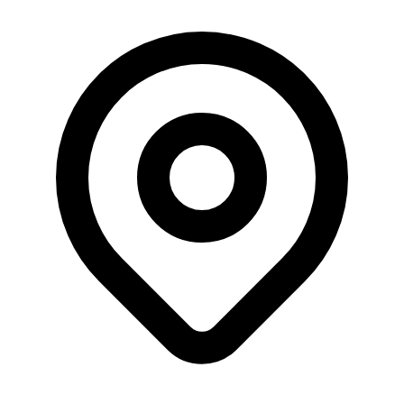
Büyüklük