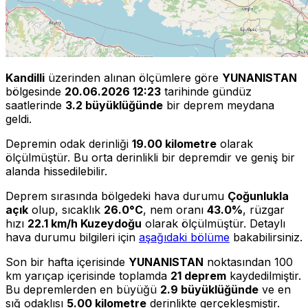
Kandilli
üzerinden alınan ölçümlere göre
YUNANISTAN
bölgesinde
20.06.2026 12:23
tarihinde gündüz
saatlerinde
3.2 büyüklüğünde
bir deprem meydana
geldi.
Depremin odak derinliği
19.00 kilometre
olarak
ölçülmüştür. Bu orta derinlikli bir depremdir ve geniş bir
alanda hissedilebilir.
Deprem sırasında bölgedeki hava durumu
Çoğunlukla
açık
olup, sıcaklık
26.0°C
, nem oranı
43.0%
, rüzgar
hızı
22.1 km/h Kuzeydoğu
olarak ölçülmüştür. Detaylı
hava durumu bilgileri için
aşağıdaki bölüme
bakabilirsiniz.
Son bir hafta içerisinde
YUNANISTAN
noktasından 100
km yarıçap içerisinde toplamda
21 deprem
kaydedilmiştir.
Bu depremlerden en büyüğü
2.9 büyüklüğünde
ve en
sığ odaklısı
5.00 kilometre
derinlikte gerçekleşmiştir.