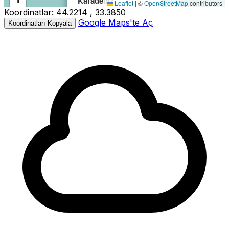
Karadeniz
Leaflet
|
©
OpenStreetMap
contributors
Koordinatlar:
44.2214 , 33.3850
−
Büyüklük:
3.3M
Google Maps'te Aç
Koordinatları Kopyala
Derinlik:
8.04km
Tarih:
22.06.2026 06:14
Kaynak:
AFAD
3.3