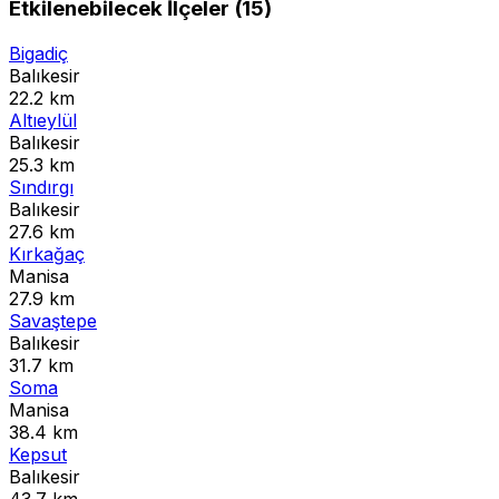
Etkilenebilecek İlçeler (15)
Bigadiç
Balıkesir
22.2 km
Altıeylül
Balıkesir
25.3 km
Sındırgı
Balıkesir
27.6 km
Kırkağaç
Manisa
27.9 km
Savaştepe
Balıkesir
31.7 km
Soma
Manisa
38.4 km
Kepsut
Balıkesir
43.7 km