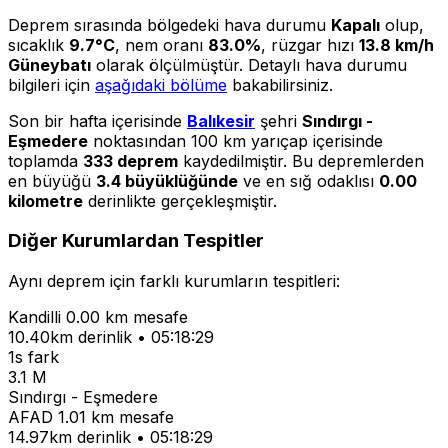
Deprem sırasında bölgedeki hava durumu
Kapalı
olup,
sıcaklık
9.7°C
, nem oranı
83.0%
, rüzgar hızı
13.8 km/h
Güneybatı
olarak ölçülmüştür. Detaylı hava durumu
bilgileri için
aşağıdaki bölüme
bakabilirsiniz.
Son bir hafta içerisinde
Balıkesir
şehri
Sındırgı -
Eşmedere
noktasından 100 km yarıçap içerisinde
toplamda
333 deprem
kaydedilmiştir. Bu depremlerden
en büyüğü
3.4 büyüklüğünde
ve en sığ odaklısı
0.00
kilometre
derinlikte gerçekleşmiştir.
Diğer Kurumlardan Tespitler
Aynı deprem için farklı kurumların tespitleri:
Kandilli
0.00 km mesafe
10.40km derinlik • 05:18:29
1s fark
3.1 M
Sındırgı - Eşmedere
AFAD
1.01 km mesafe
14.97km derinlik • 05:18:29