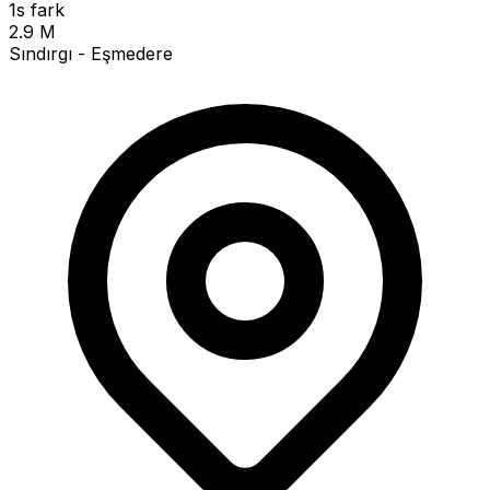
1s fark
2.9 M
Sındırgı - Eşmedere