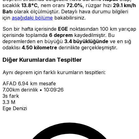
sıcaklık
13.8°C
, nem oranı
72.0%
, rüzgar hızı
29.1 km/h
Batı
olarak ölçülmüştür. Detaylı hava durumu bilgileri
için
aşağıdaki bölüme
bakabilirsiniz.
Son bir hafta içerisinde
EGE
noktasından 100 km yarıçap
içerisinde toplamda
6 deprem
kaydedilmiştir. Bu
depremlerden en büyüğü
3.4 büyüklüğünde
ve en sığ
odaklısı
4.50 kilometre
derinlikte gerçekleşmiştir.
Diğer Kurumlardan Tespitler
Aynı deprem için farklı kurumların tespitleri:
AFAD
6.94 km mesafe
7.00km derinlik • 10:09:26
3s fark
3.3 M
Ege Denizi