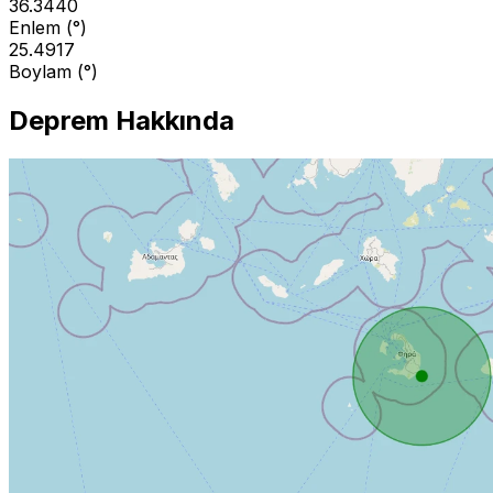
36.3440
Enlem (°)
25.4917
Boylam (°)
Deprem Hakkında