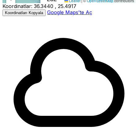
Leaflet
|
©
OpenStreetMap
contributors
Koordinatlar:
36.3440 , 25.4917
−
Büyüklük:
3.3M
Google Maps'te Aç
Koordinatları Kopyala
Derinlik:
6.20km
Tarih:
11.01.2026 10:09
Kaynak:
Kandilli
3.3
3.3