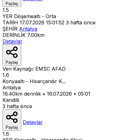
Paylaş
1.5
YER
Döşemealtı - Orta
TARİH
17.07.2026 15:01:52
3 hafta önce
ŞEHİR
Antalya
DERİNLİK
7.00km
Detaylar
Paylaş
Veri Kaynağı:
EMSC
AFAD
1.6
Konyaaltı - Hisarçandır K...
Antalya
16.40km derinlik
•
16.07.2026
•
05:01
Kandilli
3 hafta önce
Detaylar
Paylaş
1.6
YER
Konyaaltı - Hisarçandır Köyü