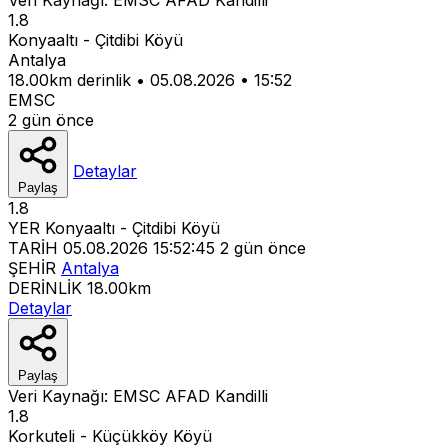
1.8
Konyaaltı - Çitdibi Köyü
Antalya
18.00km derinlik
•
05.08.2026
•
15:52
EMSC
2 gün önce
Detaylar
Paylaş
1.8
YER
Konyaaltı - Çitdibi Köyü
TARİH
05.08.2026 15:52:45
2 gün önce
ŞEHİR
Antalya
DERİNLİK
18.00km
Detaylar
Paylaş
Veri Kaynağı:
EMSC
AFAD
Kandilli
1.8
Korkuteli - Küçükköy Köyü