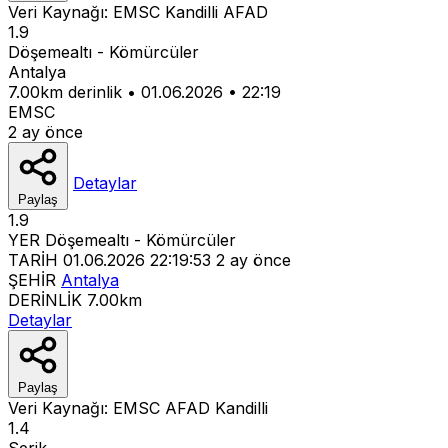
Veri Kaynağı:
EMSC
Kandilli
AFAD
1.9
Döşemealtı - Kömürcüler
Antalya
7.00km derinlik
•
01.06.2026
•
22:19
EMSC
2 ay önce
Detaylar
Paylaş
1.9
YER
Döşemealtı - Kömürcüler
TARİH
01.06.2026 22:19:53
2 ay önce
ŞEHİR
Antalya
DERİNLİK
7.00km
Detaylar
Paylaş
Veri Kaynağı:
EMSC
AFAD
Kandilli
1.4
Serik