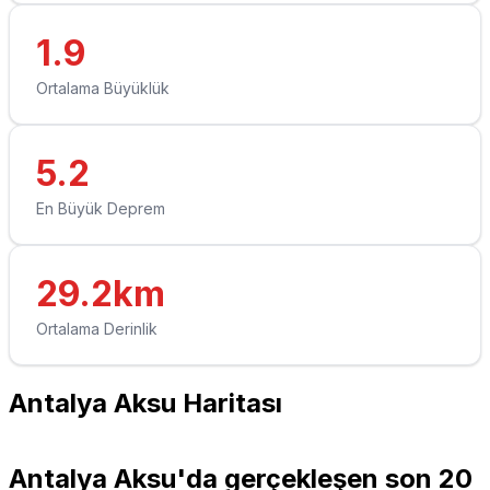
1.9
Ortalama Büyüklük
5.2
En Büyük Deprem
29.2km
Ortalama Derinlik
Antalya Aksu Haritası
Leaflet
|
© OpenStreetMap contributors
+
Antalya Aksu'da gerçekleşen son 20