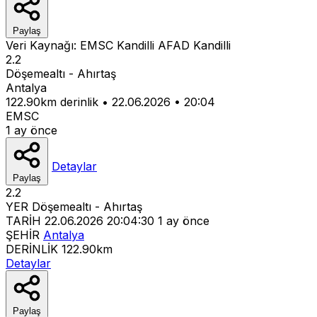
Paylaş
Veri Kaynağı:
EMSC
Kandilli
AFAD
Kandilli
2.2
Döşemealtı - Ahırtaş
Antalya
122.90km derinlik
•
22.06.2026
•
20:04
EMSC
1 ay önce
Detaylar
Paylaş
2.2
YER
Döşemealtı - Ahırtaş
TARİH
22.06.2026 20:04:30
1 ay önce
ŞEHİR
Antalya
DERİNLİK
122.90km
Detaylar
Paylaş