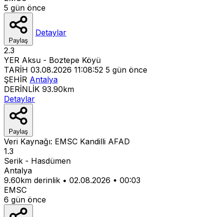
5 gün önce
Detaylar
Paylaş
2.3
YER
Aksu - Boztepe Köyü
TARİH
03.08.2026 11:08:52
5 gün önce
ŞEHİR
Antalya
DERİNLİK
93.90km
Detaylar
Paylaş
Veri Kaynağı:
EMSC
Kandilli
AFAD
1.3
Serik - Hasdümen
Antalya
9.60km derinlik
•
02.08.2026
•
00:03
EMSC
6 gün önce