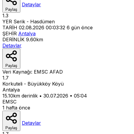
Detaylar
Paylaş
1.3
YER
Serik - Hasdümen
TARİH
02.08.2026 00:03:32
6 gün önce
ŞEHİR
Antalya
DERİNLİK
9.60km
Detaylar
Paylaş
Veri Kaynağı:
EMSC
AFAD
1.7
Korkuteli - Büyükköy Köyü
Antalya
15.10km derinlik
•
30.07.2026
•
05:04
EMSC
1 hafta önce
Detaylar
Paylaş
1.7