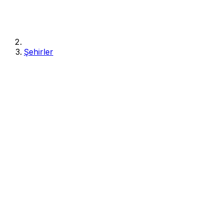
Şehirler