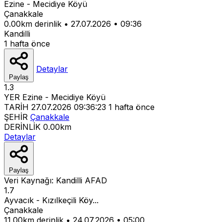
Ezine - Mecidiye Köyü
Çanakkale
0.00km derinlik
•
27.07.2026
•
09:36
Kandilli
1 hafta önce
Detaylar
Paylaş
1.3
YER
Ezine - Mecidiye Köyü
TARİH
27.07.2026 09:36:23
1 hafta önce
ŞEHİR
Çanakkale
DERİNLİK
0.00km
Detaylar
Paylaş
Veri Kaynağı:
Kandilli
AFAD
1.7
Ayvacık - Kızılkeçili Köy...
Çanakkale
11.00km derinlik
•
24.07.2026
•
05:00