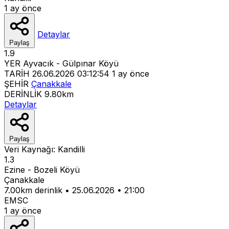
1 ay önce
Detaylar
Paylaş
1.9
YER
Ayvacık - Gülpınar Köyü
TARİH
26.06.2026 03:12:54
1 ay önce
ŞEHİR
Çanakkale
DERİNLİK
9.80km
Detaylar
Paylaş
Veri Kaynağı:
Kandilli
1.3
Ezine - Bozeli Köyü
Çanakkale
7.00km derinlik
•
25.06.2026
•
21:00
EMSC
1 ay önce