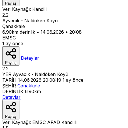
Paylaş
Veri Kaynağı:
Kandilli
2.2
Ayvacık - Naldöken Köyü
Çanakkale
6.90km derinlik
•
14.06.2026
•
20:08
EMSC
1 ay önce
Detaylar
Paylaş
2.2
YER
Ayvacık - Naldöken Köyü
TARİH
14.06.2026 20:08:19
1 ay önce
ŞEHİR
Çanakkale
DERİNLİK
6.90km
Detaylar
Paylaş
Veri Kaynağı:
EMSC
AFAD
Kandilli
1.5