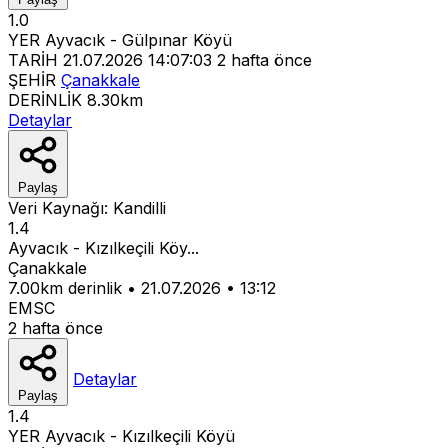
1.0
YER
Ayvacık - Gülpınar Köyü
TARİH
21.07.2026 14:07:03
2 hafta önce
ŞEHİR
Çanakkale
DERİNLİK
8.30km
Detaylar
Paylaş
Veri Kaynağı:
Kandilli
1.4
Ayvacık - Kızılkeçili Köy...
Çanakkale
7.00km derinlik
•
21.07.2026
•
13:12
EMSC
2 hafta önce
Detaylar
Paylaş
1.4
YER
Ayvacık - Kızılkeçili Köyü