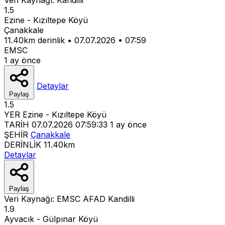
1.5
Ezine - Kızıltepe Köyü
Çanakkale
11.40km derinlik
•
07.07.2026
•
07:59
EMSC
1 ay önce
Detaylar
Paylaş
1.5
YER
Ezine - Kızıltepe Köyü
TARİH
07.07.2026 07:59:33
1 ay önce
ŞEHİR
Çanakkale
DERİNLİK
11.40km
Detaylar
Paylaş
Veri Kaynağı:
EMSC
AFAD
Kandilli
1.9
Ayvacık - Gülpınar Köyü