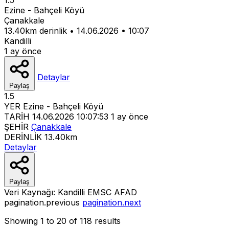
Ezine - Bahçeli Köyü
Çanakkale
13.40km derinlik
•
14.06.2026
•
10:07
Kandilli
1 ay önce
Detaylar
Paylaş
1.5
YER
Ezine - Bahçeli Köyü
TARİH
14.06.2026 10:07:53
1 ay önce
ŞEHİR
Çanakkale
DERİNLİK
13.40km
Detaylar
Paylaş
Veri Kaynağı:
Kandilli
EMSC
AFAD
pagination.previous
pagination.next
Showing
1
to
20
of
118
results