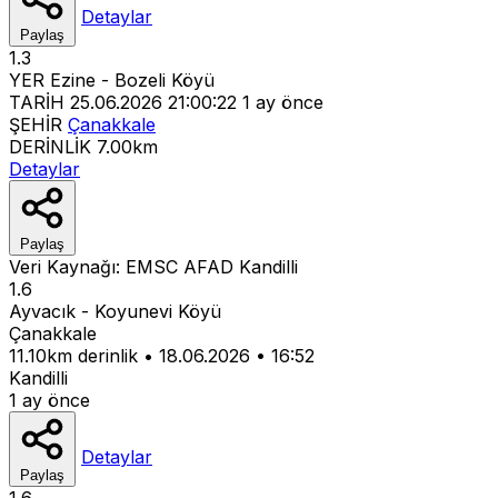
Detaylar
Paylaş
1.3
YER
Ezine - Bozeli Köyü
TARİH
25.06.2026 21:00:22
1 ay önce
ŞEHİR
Çanakkale
DERİNLİK
7.00km
Detaylar
Paylaş
Veri Kaynağı:
EMSC
AFAD
Kandilli
1.6
Ayvacık - Koyunevi Köyü
Çanakkale
11.10km derinlik
•
18.06.2026
•
16:52
Kandilli
1 ay önce
Detaylar
Paylaş
1.6