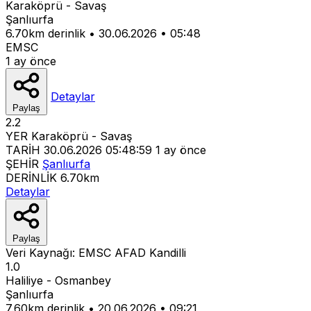
Karaköprü - Savaş
Şanlıurfa
6.70km derinlik
•
30.06.2026
•
05:48
EMSC
1 ay önce
Detaylar
Paylaş
2.2
YER
Karaköprü - Savaş
TARİH
30.06.2026 05:48:59
1 ay önce
ŞEHİR
Şanlıurfa
DERİNLİK
6.70km
Detaylar
Paylaş
Veri Kaynağı:
EMSC
AFAD
Kandilli
1.0
Haliliye - Osmanbey
Şanlıurfa
7.60km derinlik
•
20.06.2026
•
09:21