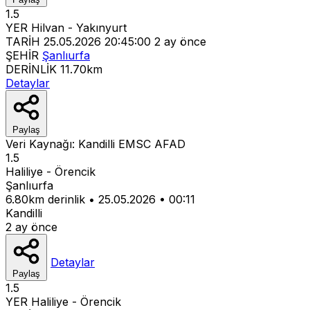
1.5
YER
Hilvan - Yakınyurt
TARİH
25.05.2026 20:45:00
2 ay önce
ŞEHİR
Şanlıurfa
DERİNLİK
11.70km
Detaylar
Paylaş
Veri Kaynağı:
Kandilli
EMSC
AFAD
1.5
Haliliye - Örencik
Şanlıurfa
6.80km derinlik
•
25.05.2026
•
00:11
Kandilli
2 ay önce
Detaylar
Paylaş
1.5
YER
Haliliye - Örencik