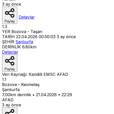
3 ay önce
Detaylar
Paylaş
1.3
YER
Bozova - Taşan
TARİH
22.04.2026 00:50:03
3 ay önce
ŞEHİR
Şanlıurfa
DERİNLİK
6.80km
Detaylar
Paylaş
Veri Kaynağı:
Kandilli
EMSC
AFAD
1.1
Bozova - Kesmetaş
Şanlıurfa
7.00km derinlik
•
21.04.2026
•
22:29
AFAD
3 ay önce