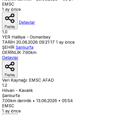
EMSC
1 ay önce
Detaylar
Paylaş
1.0
YER
Haliliye - Osmanbey
TARİH
20.06.2026 09:21:17
1 ay önce
ŞEHİR
Şanlıurfa
DERİNLİK
7.60km
Detaylar
Paylaş
Veri Kaynağı:
EMSC
AFAD
1.2
Hilvan - Kavalık
Şanlıurfa
7.00km derinlik
•
13.06.2026
•
05:54
EMSC
1 ay önce