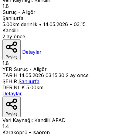
1.8
Suruç - Aligör
Şanlıurfa
5.00km derinlik
•
14.05.2026
•
03:15
Kandilli
2 ay önce
Detaylar
Paylaş
1.8
YER
Suruç - Aligör
TARİH
14.05.2026 03:15:30
2 ay önce
ŞEHİR
Şanlıurfa
DERİNLİK
5.00km
Detaylar
Paylaş
Veri Kaynağı:
Kandilli
AFAD
1.4
Karaköprü - İsaören