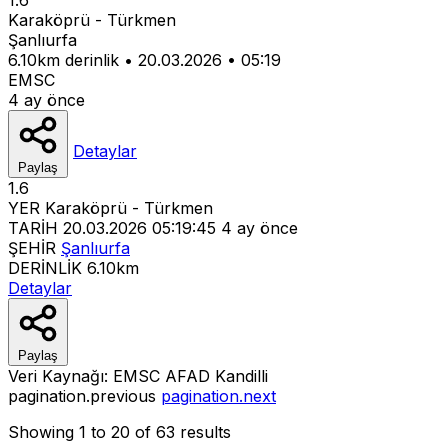
Karaköprü - Türkmen
Şanlıurfa
6.10km derinlik
•
20.03.2026
•
05:19
EMSC
4 ay önce
Detaylar
Paylaş
1.6
YER
Karaköprü - Türkmen
TARİH
20.03.2026 05:19:45
4 ay önce
ŞEHİR
Şanlıurfa
DERİNLİK
6.10km
Detaylar
Paylaş
Veri Kaynağı:
EMSC
AFAD
Kandilli
pagination.previous
pagination.next
Showing
1
to
20
of
63
results