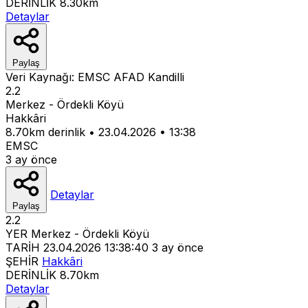
DERİNLİK
8.30km
Detaylar
Paylaş
Veri Kaynağı:
EMSC
AFAD
Kandilli
2.2
Merkez - Ördekli Köyü
Hakkâri
8.70km derinlik
•
23.04.2026
•
13:38
EMSC
3 ay önce
Detaylar
Paylaş
2.2
YER
Merkez - Ördekli Köyü
TARİH
23.04.2026 13:38:40
3 ay önce
ŞEHİR
Hakkâri
DERİNLİK
8.70km
Detaylar