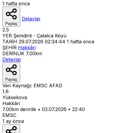
1 hafta önce
Detaylar
Paylaş
2.5
YER
Şemdinli - Çatalca Köyü
TARİH
29.07.2026 02:34:44
1 hafta önce
ŞEHİR
Hakkâri
DERİNLİK
7.00km
Detaylar
Paylaş
Veri Kaynağı:
EMSC
AFAD
1.6
Yüksekova
Hakkâri
7.00km derinlik
•
03.07.2026
•
22:40
EMSC
1 ay önce