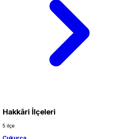
Hakkâri İlçeleri
5 ilçe
Çukurca