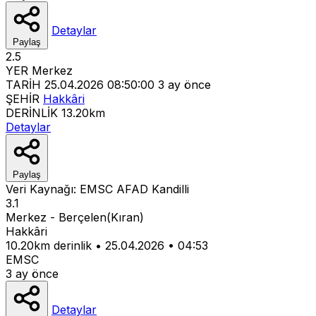
Detaylar
Paylaş
2.5
YER
Merkez
TARİH
25.04.2026 08:50:00
3 ay önce
ŞEHİR
Hakkâri
DERİNLİK
13.20km
Detaylar
Paylaş
Veri Kaynağı:
EMSC
AFAD
Kandilli
3.1
Merkez - Berçelen(Kıran)
Hakkâri
10.20km derinlik
•
25.04.2026
•
04:53
EMSC
3 ay önce
Detaylar