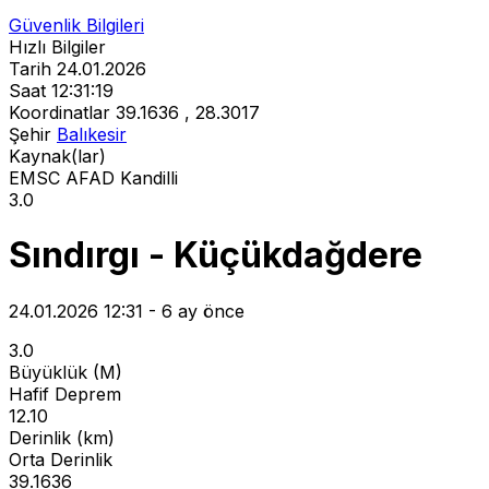
Güvenlik Bilgileri
Hızlı Bilgiler
Tarih
24.01.2026
Saat
12:31:19
Koordinatlar
39.1636 , 28.3017
Şehir
Balıkesir
Kaynak(lar)
EMSC
AFAD
Kandilli
3.0
Sındırgı - Küçükdağdere
24.01.2026 12:31 - 6 ay önce
3.0
Büyüklük (M)
Hafif Deprem
12.10
Derinlik (km)
Orta Derinlik
39.1636