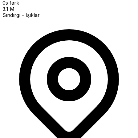
0s fark
3.1 M
Sındırgı - Işıklar