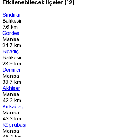
Etkilenebilecek İlçeler (12)
Sındırgı
Balıkesir
7.6 km
Gördes
Manisa
24.7 km
Bigadiç
Balıkesir
28.9 km
Demirci
Manisa
38.7 km
Akhisar
Manisa
42.3 km
Kırkağaç
Manisa
43.3 km
Köprübaşı
Manisa
45.4 km