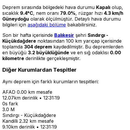
Deprem sırasında bölgedeki hava durumu
Kapalı
olup,
sıcaklık
9.4°C
, nem oranı
79.0%
, rüzgar hızı
4.3 km/h
Güneydoğu
olarak ölçülmüştür. Detaylı hava durumu
bilgileri için
aşağıdaki bölüme
bakabilirsiniz.
Son bir hafta içerisinde
Balıkesir
şehri
Sındırgı -
Küçükdağdere
noktasından 100 km yarıçap içerisinde
toplamda
304 deprem
kaydedilmiştir. Bu depremlerden
en büyüğü
3.2 büyüklüğünde
ve en sığ odaklısı
0.00
kilometre
derinlikte gerçekleşmiştir.
Diğer Kurumlardan Tespitler
Aynı deprem için farklı kurumların tespitleri:
AFAD
0.00 km mesafe
12.07km derinlik • 12:31:19
0s fark
3.0 M
Sındırgı - Küçükdağdere
Kandilli
2.32 km mesafe
9.10km derinlik • 12:31:19