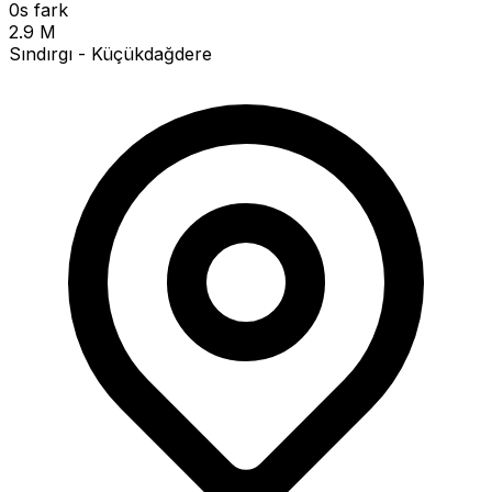
0s fark
2.9 M
Sındırgı - Küçükdağdere