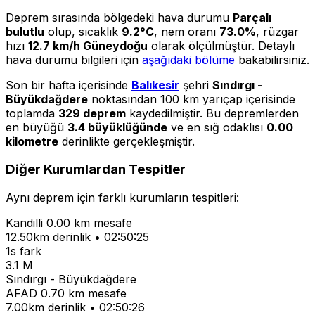
Deprem sırasında bölgedeki hava durumu
Parçalı
bulutlu
olup, sıcaklık
9.2°C
, nem oranı
73.0%
, rüzgar
hızı
12.7 km/h Güneydoğu
olarak ölçülmüştür. Detaylı
hava durumu bilgileri için
aşağıdaki bölüme
bakabilirsiniz.
Son bir hafta içerisinde
Balıkesir
şehri
Sındırgı -
Büyükdağdere
noktasından 100 km yarıçap içerisinde
toplamda
329 deprem
kaydedilmiştir. Bu depremlerden
en büyüğü
3.4 büyüklüğünde
ve en sığ odaklısı
0.00
kilometre
derinlikte gerçekleşmiştir.
Diğer Kurumlardan Tespitler
Aynı deprem için farklı kurumların tespitleri:
Kandilli
0.00 km mesafe
12.50km derinlik • 02:50:25
1s fark
3.1 M
Sındırgı - Büyükdağdere
AFAD
0.70 km mesafe
7.00km derinlik • 02:50:26