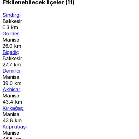
Etkilenebilecek İlçeler (11)
Sındırgı
Balıkesir
6.3 km
Gördes
Manisa
26.0 km
Bigadiç
Balıkesir
27.7 km
Demirci
Manisa
39.0 km
Akhisar
Manisa
43.4 km
Kırkağaç
Manisa
43.8 km
Köprübaşı
Manisa
46.5 km