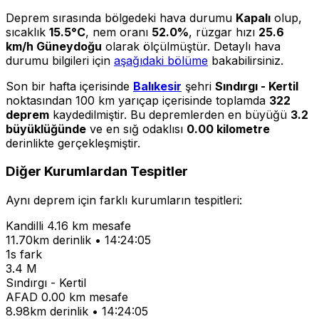
Deprem sırasında bölgedeki hava durumu
Kapalı
olup,
sıcaklık
15.5°C
, nem oranı
52.0%
, rüzgar hızı
25.6
km/h Güneydoğu
olarak ölçülmüştür. Detaylı hava
durumu bilgileri için
aşağıdaki bölüme
bakabilirsiniz.
Son bir hafta içerisinde
Balıkesir
şehri
Sındırgı - Kertil
noktasından 100 km yarıçap içerisinde toplamda
322
deprem
kaydedilmiştir. Bu depremlerden en büyüğü
3.2
büyüklüğünde
ve en sığ odaklısı
0.00 kilometre
derinlikte gerçekleşmiştir.
Diğer Kurumlardan Tespitler
Aynı deprem için farklı kurumların tespitleri:
Kandilli
4.16 km mesafe
11.70km derinlik • 14:24:05
1s fark
3.4 M
Sındırgı - Kertil
AFAD
0.00 km mesafe
8.98km derinlik • 14:24:05