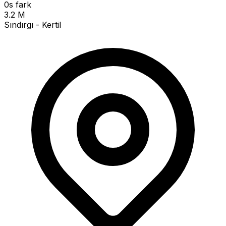
0s fark
3.2 M
Sındırgı - Kertil