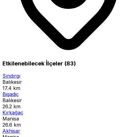
Etkilenebilecek İlçeler (83)
Sındırgı
Balıkesir
17.4 km
Bigadiç
Balıkesir
26.2 km
Kırkağaç
Manisa
26.6 km
Akhisar
Manisa