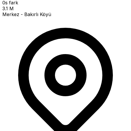
0s fark
3.1 M
Merkez - Bakırlı Köyü