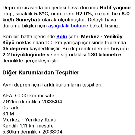
Deprem sırasında bölgedeki hava durumu
Hafif yağmur
olup, sıcaklık
5.8°C
, nem oranı
92.0%
, rüzgar hızı
8.0
km/h Güneybatı
olarak ölçülmüştür. Detaylı hava
durumu bilgileri için
aşağıdaki bölüme
bakabilirsiniz.
Son bir hafta içerisinde
Bolu
şehri
Merkez - Yeniköy
Köyü
noktasından 100 km yarıçap içerisinde toplamda
35 deprem
kaydedilmiştir. Bu depremlerden en büyüğü
2.2 büyüklüğünde
ve en sığ odaklısı
1.30 kilometre
derinlikte gerçekleşmiştir.
Diğer Kurumlardan Tespitler
Aynı deprem için farklı kurumların tespitleri:
AFAD
0.00 km mesafe
7.92km derinlik • 20:38:04
0s fark
3.1 M
Merkez - Yeniköy Köyü
Kandilli
1.11 km mesafe
5.30km derinlik • 20:38:04