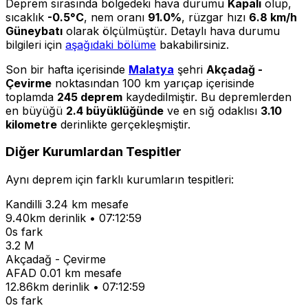
Deprem sırasında bölgedeki hava durumu
Kapalı
olup,
sıcaklık
-0.5°C
, nem oranı
91.0%
, rüzgar hızı
6.8 km/h
Güneybatı
olarak ölçülmüştür. Detaylı hava durumu
bilgileri için
aşağıdaki bölüme
bakabilirsiniz.
Son bir hafta içerisinde
Malatya
şehri
Akçadağ -
Çevirme
noktasından 100 km yarıçap içerisinde
toplamda
245 deprem
kaydedilmiştir. Bu depremlerden
en büyüğü
2.4 büyüklüğünde
ve en sığ odaklısı
3.10
kilometre
derinlikte gerçekleşmiştir.
Diğer Kurumlardan Tespitler
Aynı deprem için farklı kurumların tespitleri:
Kandilli
3.24 km mesafe
9.40km derinlik • 07:12:59
0s fark
3.2 M
Akçadağ - Çevirme
AFAD
0.01 km mesafe
12.86km derinlik • 07:12:59
0s fark