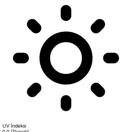
UV İndeksi
0.0 (Düşük)