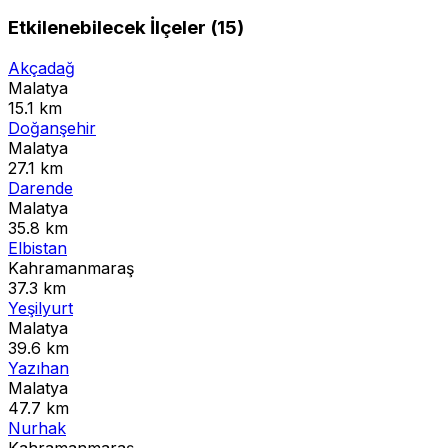
Etkilenebilecek İlçeler (15)
Akçadağ
Malatya
15.1 km
Doğanşehir
Malatya
27.1 km
Darende
Malatya
35.8 km
Elbistan
Kahramanmaraş
37.3 km
Yeşilyurt
Malatya
39.6 km
Yazıhan
Malatya
47.7 km
Nurhak
Kahramanmaraş