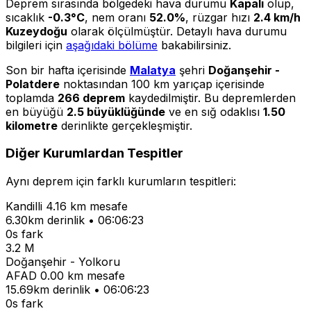
Deprem sırasında bölgedeki hava durumu
Kapalı
olup,
sıcaklık
-0.3°C
, nem oranı
52.0%
, rüzgar hızı
2.4 km/h
Kuzeydoğu
olarak ölçülmüştür. Detaylı hava durumu
bilgileri için
aşağıdaki bölüme
bakabilirsiniz.
Son bir hafta içerisinde
Malatya
şehri
Doğanşehir -
Polatdere
noktasından 100 km yarıçap içerisinde
toplamda
266 deprem
kaydedilmiştir. Bu depremlerden
en büyüğü
2.5 büyüklüğünde
ve en sığ odaklısı
1.50
kilometre
derinlikte gerçekleşmiştir.
Diğer Kurumlardan Tespitler
Aynı deprem için farklı kurumların tespitleri:
Kandilli
4.16 km mesafe
6.30km derinlik • 06:06:23
0s fark
3.2 M
Doğanşehir - Yolkoru
AFAD
0.00 km mesafe
15.69km derinlik • 06:06:23
0s fark