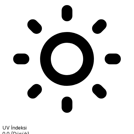
UV İndeksi
0.0 (Düşük)