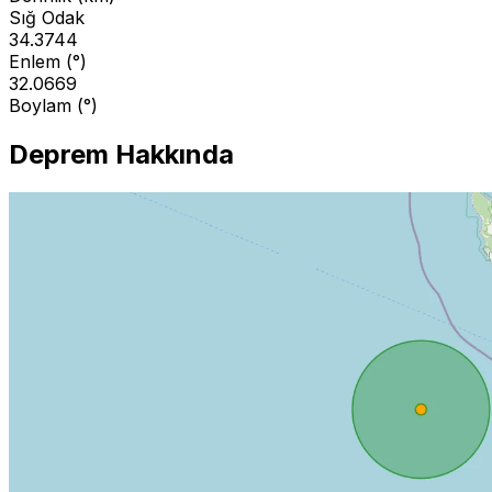
Sığ Odak
34.3744
Enlem (°)
32.0669
Boylam (°)
Deprem Hakkında