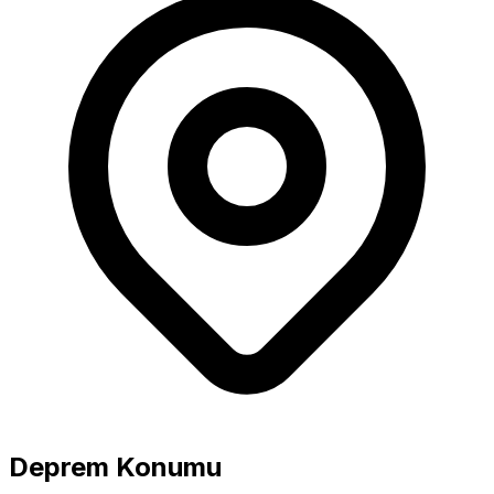
Büyüklük
5.0+ Güçlü
Deprem Konumu
4.0-4.9 Orta