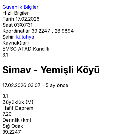
Güvenlik Bilgileri
Hızlı Bilgiler
Tarih
17.02.2026
Saat
03:07:31
Koordinatlar
39.2247 , 28.9894
Şehir
Kütahya
Kaynak(lar)
EMSC
AFAD
Kandilli
3.1
Simav - Yemişli Köyü
17.02.2026 03:07 - 5 ay önce
3.1
Büyüklük (M)
Hafif Deprem
7.20
Derinlik (km)
Sığ Odak
39.2247