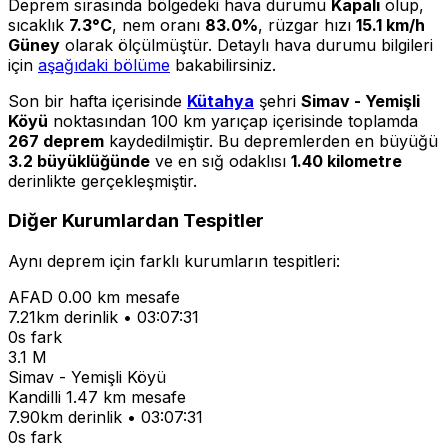
Deprem sırasında bölgedeki hava durumu
Kapalı
olup,
sıcaklık
7.3°C
, nem oranı
83.0%
, rüzgar hızı
15.1 km/h
Güney
olarak ölçülmüştür. Detaylı hava durumu bilgileri
için
aşağıdaki bölüme
bakabilirsiniz.
Son bir hafta içerisinde
Kütahya
şehri
Simav - Yemişli
Köyü
noktasından 100 km yarıçap içerisinde toplamda
267 deprem
kaydedilmiştir. Bu depremlerden en büyüğü
3.2 büyüklüğünde
ve en sığ odaklısı
1.40 kilometre
derinlikte gerçekleşmiştir.
Diğer Kurumlardan Tespitler
Aynı deprem için farklı kurumların tespitleri:
AFAD
0.00 km mesafe
7.21km derinlik • 03:07:31
0s fark
3.1 M
Simav - Yemişli Köyü
Kandilli
1.47 km mesafe
7.90km derinlik • 03:07:31
0s fark