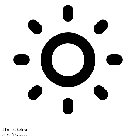
UV İndeksi
0.0 (Düşük)