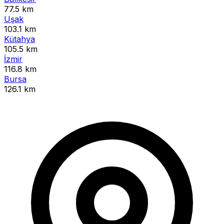
77.5 km
Uşak
103.1 km
Kütahya
105.5 km
İzmir
116.8 km
Bursa
126.1 km