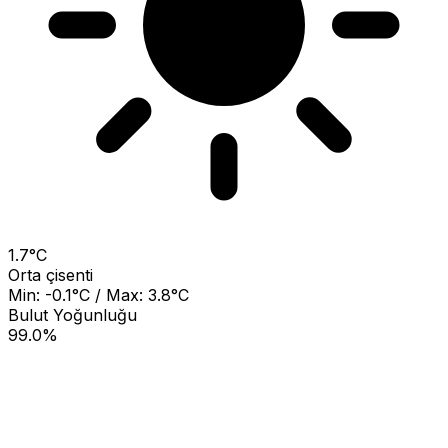
1.7°C
Orta çisenti
Min: -0.1°C / Max: 3.8°C
Bulut Yoğunluğu
99.0%