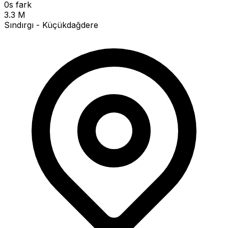
0s fark
3.3 M
Sındırgı - Küçükdağdere