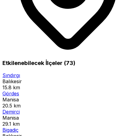
Etkilenebilecek İlçeler (73)
Sındırgı
Balıkesir
15.8 km
Gördes
Manisa
20.5 km
Demirci
Manisa
29.1 km
Bigadiç
Balıkesir