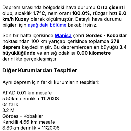
Deprem sırasında bölgedeki hava durumu
Orta çisenti
olup, sıcaklık
1.7°C
, nem oranı
100.0%
, rüzgar hızı
9.0
km/h Kuzey
olarak ölçülmüştür. Detaylı hava durumu
bilgileri için
aşağıdaki bölüme
bakabilirsiniz.
Son bir hafta içerisinde
Manisa
şehri
Gördes - Kobaklar
noktasından 100 km yarıçap içerisinde toplamda
378
deprem
kaydedilmiştir. Bu depremlerden en büyüğü
3.4
büyüklüğünde
ve en sığ odaklısı
0.00 kilometre
derinlikte gerçekleşmiştir.
Diğer Kurumlardan Tespitler
Aynı deprem için farklı kurumların tespitleri:
AFAD
0.01 km mesafe
5.50km derinlik • 11:20:08
0s fark
3.2 M
Gördes - Kobaklar
Kandilli
4.66 km mesafe
8.80km derinlik • 11:20:06