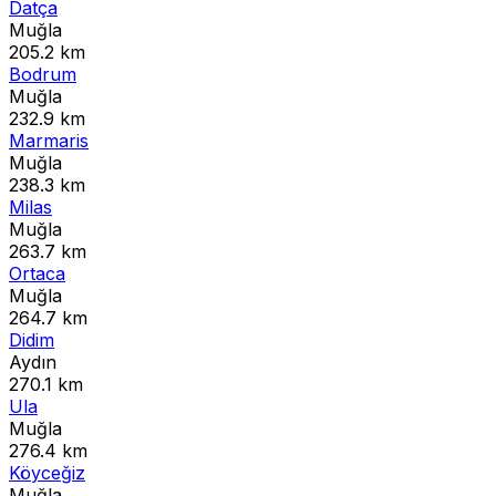
Datça
Muğla
205.2 km
Bodrum
Muğla
232.9 km
Marmaris
Muğla
238.3 km
Milas
Muğla
263.7 km
Ortaca
Muğla
264.7 km
Didim
Aydın
270.1 km
Ula
Muğla
276.4 km
Köyceğiz
Muğla