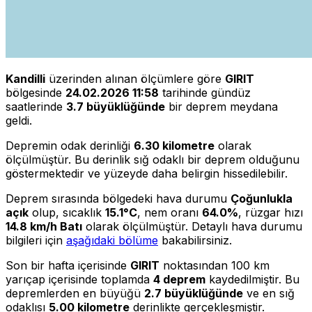
Kandilli
üzerinden alınan ölçümlere göre
GIRIT
bölgesinde
24.02.2026 11:58
tarihinde gündüz
saatlerinde
3.7 büyüklüğünde
bir deprem meydana
geldi.
Depremin odak derinliği
6.30 kilometre
olarak
ölçülmüştür. Bu derinlik sığ odaklı bir deprem olduğunu
göstermektedir ve yüzeyde daha belirgin hissedilebilir.
Deprem sırasında bölgedeki hava durumu
Çoğunlukla
açık
olup, sıcaklık
15.1°C
, nem oranı
64.0%
, rüzgar hızı
14.8 km/h Batı
olarak ölçülmüştür. Detaylı hava durumu
bilgileri için
aşağıdaki bölüme
bakabilirsiniz.
Son bir hafta içerisinde
GIRIT
noktasından 100 km
yarıçap içerisinde toplamda
4 deprem
kaydedilmiştir. Bu
depremlerden en büyüğü
2.7 büyüklüğünde
ve en sığ
odaklısı
5.00 kilometre
derinlikte gerçekleşmiştir.