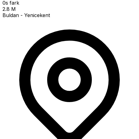
0s fark
2.8 M
Buldan - Yenicekent