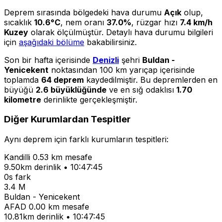
Deprem sırasında bölgedeki hava durumu
Açık
olup,
sıcaklık
10.6°C
, nem oranı
37.0%
, rüzgar hızı
7.4 km/h
Kuzey
olarak ölçülmüştür. Detaylı hava durumu bilgileri
için
aşağıdaki bölüme
bakabilirsiniz.
Son bir hafta içerisinde
Denizli
şehri
Buldan -
Yenicekent
noktasından 100 km yarıçap içerisinde
toplamda
64 deprem
kaydedilmiştir. Bu depremlerden en
büyüğü
2.6 büyüklüğünde
ve en sığ odaklısı
1.70
kilometre
derinlikte gerçekleşmiştir.
Diğer Kurumlardan Tespitler
Aynı deprem için farklı kurumların tespitleri:
Kandilli
0.53 km mesafe
9.50km derinlik • 10:47:45
0s fark
3.4 M
Buldan - Yenicekent
AFAD
0.00 km mesafe
10.81km derinlik • 10:47:45