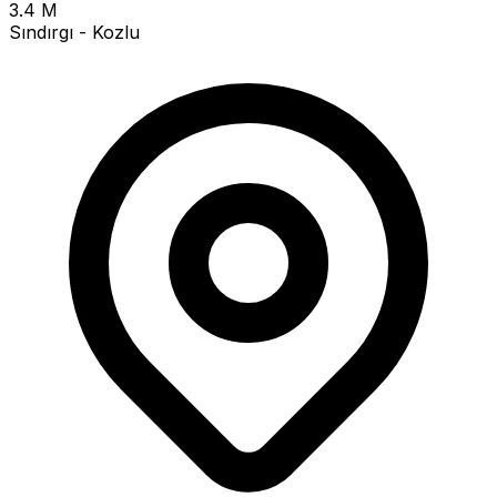
3.4 M
Sındırgı - Kozlu