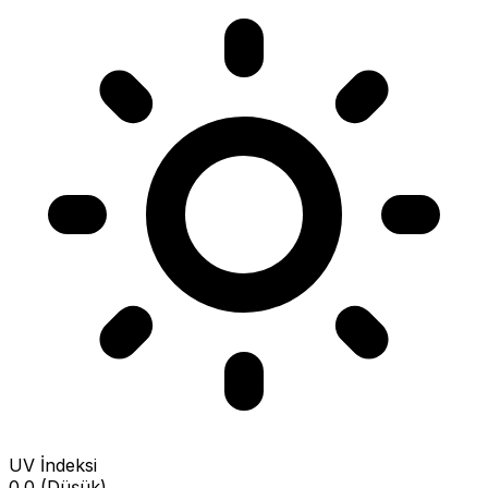
UV İndeksi
0.0 (Düşük)