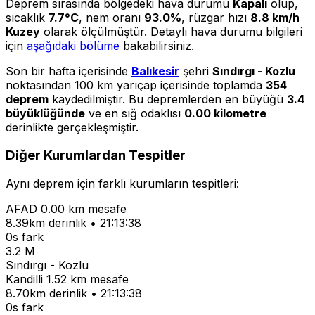
Deprem sırasında bölgedeki hava durumu
Kapalı
olup,
sıcaklık
7.7°C
, nem oranı
93.0%
, rüzgar hızı
8.8 km/h
Kuzey
olarak ölçülmüştür. Detaylı hava durumu bilgileri
için
aşağıdaki bölüme
bakabilirsiniz.
Son bir hafta içerisinde
Balıkesir
şehri
Sındırgı - Kozlu
noktasından 100 km yarıçap içerisinde toplamda
354
deprem
kaydedilmiştir. Bu depremlerden en büyüğü
3.4
büyüklüğünde
ve en sığ odaklısı
0.00 kilometre
derinlikte gerçekleşmiştir.
Diğer Kurumlardan Tespitler
Aynı deprem için farklı kurumların tespitleri:
AFAD
0.00 km mesafe
8.39km derinlik • 21:13:38
0s fark
3.2 M
Sındırgı - Kozlu
Kandilli
1.52 km mesafe
8.70km derinlik • 21:13:38
0s fark