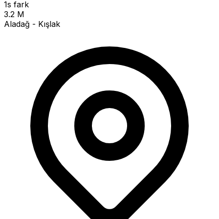
1s fark
3.2 M
Aladağ - Kışlak