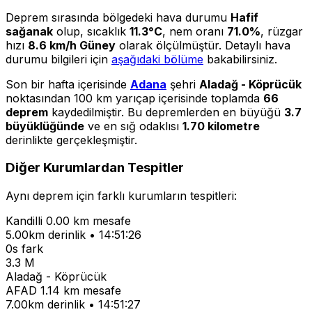
Deprem sırasında bölgedeki hava durumu
Hafif
sağanak
olup, sıcaklık
11.3°C
, nem oranı
71.0%
, rüzgar
hızı
8.6 km/h Güney
olarak ölçülmüştür. Detaylı hava
durumu bilgileri için
aşağıdaki bölüme
bakabilirsiniz.
Son bir hafta içerisinde
Adana
şehri
Aladağ - Köprücük
noktasından 100 km yarıçap içerisinde toplamda
66
deprem
kaydedilmiştir. Bu depremlerden en büyüğü
3.7
büyüklüğünde
ve en sığ odaklısı
1.70 kilometre
derinlikte gerçekleşmiştir.
Diğer Kurumlardan Tespitler
Aynı deprem için farklı kurumların tespitleri:
Kandilli
0.00 km mesafe
5.00km derinlik • 14:51:26
0s fark
3.3 M
Aladağ - Köprücük
AFAD
1.14 km mesafe
7.00km derinlik • 14:51:27