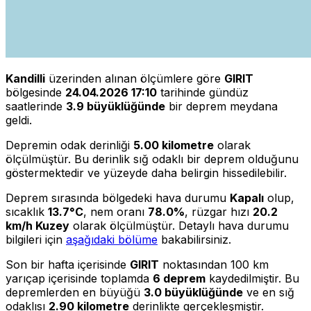
Kandilli
üzerinden alınan ölçümlere göre
GIRIT
bölgesinde
24.04.2026 17:10
tarihinde gündüz
saatlerinde
3.9 büyüklüğünde
bir deprem meydana
geldi.
Depremin odak derinliği
5.00 kilometre
olarak
ölçülmüştür. Bu derinlik sığ odaklı bir deprem olduğunu
göstermektedir ve yüzeyde daha belirgin hissedilebilir.
Deprem sırasında bölgedeki hava durumu
Kapalı
olup,
sıcaklık
13.7°C
, nem oranı
78.0%
, rüzgar hızı
20.2
km/h Kuzey
olarak ölçülmüştür. Detaylı hava durumu
bilgileri için
aşağıdaki bölüme
bakabilirsiniz.
Son bir hafta içerisinde
GIRIT
noktasından 100 km
yarıçap içerisinde toplamda
6 deprem
kaydedilmiştir. Bu
depremlerden en büyüğü
3.0 büyüklüğünde
ve en sığ
odaklısı
2.90 kilometre
derinlikte gerçekleşmiştir.