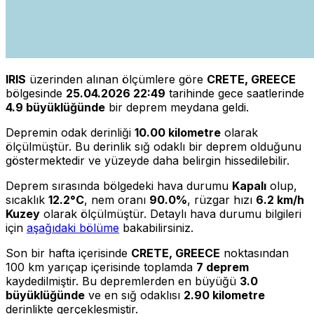
IRIS
üzerinden alınan ölçümlere göre
CRETE, GREECE
bölgesinde
25.04.2026 22:49
tarihinde gece saatlerinde
4.9 büyüklüğünde
bir deprem meydana geldi.
Depremin odak derinliği
10.00 kilometre
olarak
ölçülmüştür. Bu derinlik sığ odaklı bir deprem olduğunu
göstermektedir ve yüzeyde daha belirgin hissedilebilir.
Deprem sırasında bölgedeki hava durumu
Kapalı
olup,
sıcaklık
12.2°C
, nem oranı
90.0%
, rüzgar hızı
6.2 km/h
Kuzey
olarak ölçülmüştür. Detaylı hava durumu bilgileri
için
aşağıdaki bölüme
bakabilirsiniz.
Son bir hafta içerisinde
CRETE, GREECE
noktasından
100 km yarıçap içerisinde toplamda
7 deprem
kaydedilmiştir. Bu depremlerden en büyüğü
3.0
büyüklüğünde
ve en sığ odaklısı
2.90 kilometre
derinlikte gerçekleşmiştir.