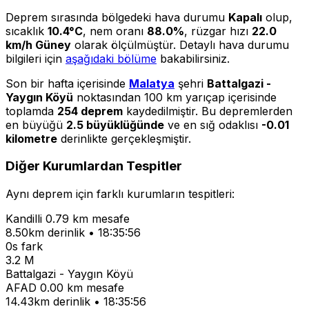
Deprem sırasında bölgedeki hava durumu
Kapalı
olup,
sıcaklık
10.4°C
, nem oranı
88.0%
, rüzgar hızı
22.0
km/h Güney
olarak ölçülmüştür. Detaylı hava durumu
bilgileri için
aşağıdaki bölüme
bakabilirsiniz.
Son bir hafta içerisinde
Malatya
şehri
Battalgazi -
Yaygın Köyü
noktasından 100 km yarıçap içerisinde
toplamda
254 deprem
kaydedilmiştir. Bu depremlerden
en büyüğü
2.5 büyüklüğünde
ve en sığ odaklısı
-0.01
kilometre
derinlikte gerçekleşmiştir.
Diğer Kurumlardan Tespitler
Aynı deprem için farklı kurumların tespitleri:
Kandilli
0.79 km mesafe
8.50km derinlik • 18:35:56
0s fark
3.2 M
Battalgazi - Yaygın Köyü
AFAD
0.00 km mesafe
14.43km derinlik • 18:35:56