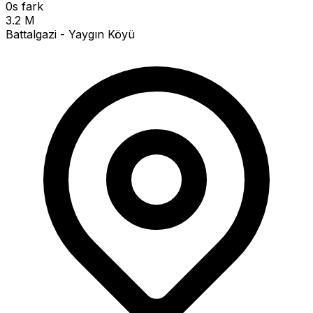
0s fark
3.2 M
Battalgazi - Yaygın Köyü