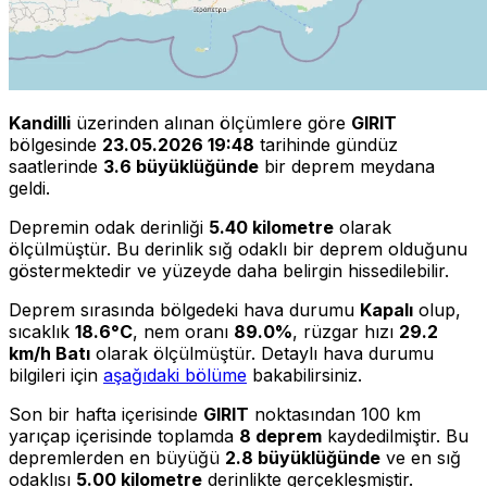
Kandilli
üzerinden alınan ölçümlere göre
GIRIT
bölgesinde
23.05.2026 19:48
tarihinde gündüz
saatlerinde
3.6 büyüklüğünde
bir deprem meydana
geldi.
Depremin odak derinliği
5.40 kilometre
olarak
ölçülmüştür. Bu derinlik sığ odaklı bir deprem olduğunu
göstermektedir ve yüzeyde daha belirgin hissedilebilir.
Deprem sırasında bölgedeki hava durumu
Kapalı
olup,
sıcaklık
18.6°C
, nem oranı
89.0%
, rüzgar hızı
29.2
km/h Batı
olarak ölçülmüştür. Detaylı hava durumu
bilgileri için
aşağıdaki bölüme
bakabilirsiniz.
Son bir hafta içerisinde
GIRIT
noktasından 100 km
yarıçap içerisinde toplamda
8 deprem
kaydedilmiştir. Bu
depremlerden en büyüğü
2.8 büyüklüğünde
ve en sığ
odaklısı
5.00 kilometre
derinlikte gerçekleşmiştir.