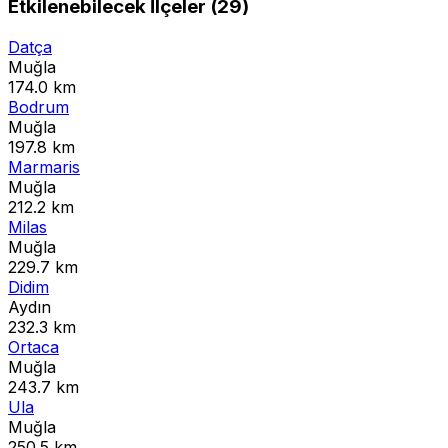
Etkilenebilecek İlçeler (29)
Datça
Muğla
174.0 km
Bodrum
Muğla
197.8 km
Marmaris
Muğla
212.2 km
Milas
Muğla
229.7 km
Didim
Aydın
232.3 km
Ortaca
Muğla
243.7 km
Ula
Muğla
250.5 km