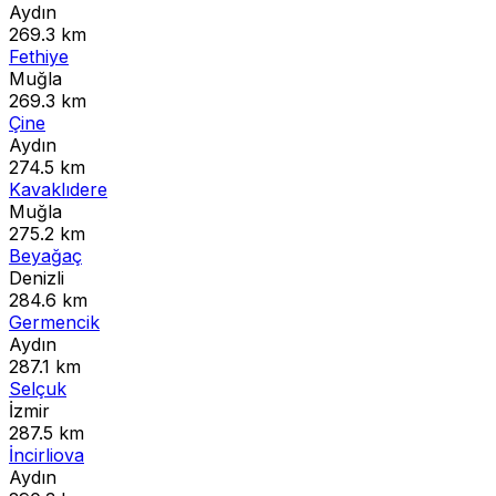
Aydın
269.3 km
Fethiye
Muğla
269.3 km
Çine
Aydın
274.5 km
Kavaklıdere
Muğla
275.2 km
Beyağaç
Denizli
284.6 km
Germencik
Aydın
287.1 km
Selçuk
İzmir
287.5 km
İncirliova
Aydın