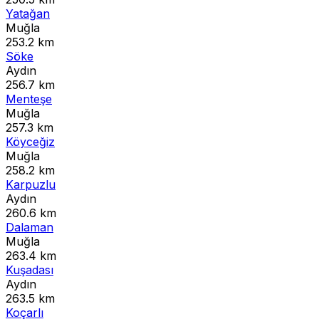
Yatağan
Muğla
253.2 km
Söke
Aydın
256.7 km
Menteşe
Muğla
257.3 km
Köyceğiz
Muğla
258.2 km
Karpuzlu
Aydın
260.6 km
Dalaman
Muğla
263.4 km
Kuşadası
Aydın
263.5 km
Koçarlı