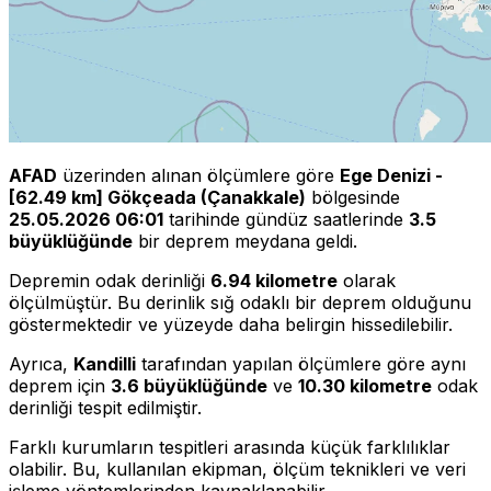
AFAD
üzerinden alınan ölçümlere göre
Ege Denizi -
[62.49 km] Gökçeada (Çanakkale)
bölgesinde
25.05.2026 06:01
tarihinde gündüz saatlerinde
3.5
büyüklüğünde
bir deprem meydana geldi.
Depremin odak derinliği
6.94 kilometre
olarak
ölçülmüştür. Bu derinlik sığ odaklı bir deprem olduğunu
göstermektedir ve yüzeyde daha belirgin hissedilebilir.
Ayrıca,
Kandilli
tarafından yapılan ölçümlere göre aynı
deprem için
3.6 büyüklüğünde
ve
10.30 kilometre
odak
derinliği tespit edilmiştir.
Farklı kurumların tespitleri arasında küçük farklılıklar
olabilir. Bu, kullanılan ekipman, ölçüm teknikleri ve veri
işleme yöntemlerinden kaynaklanabilir.