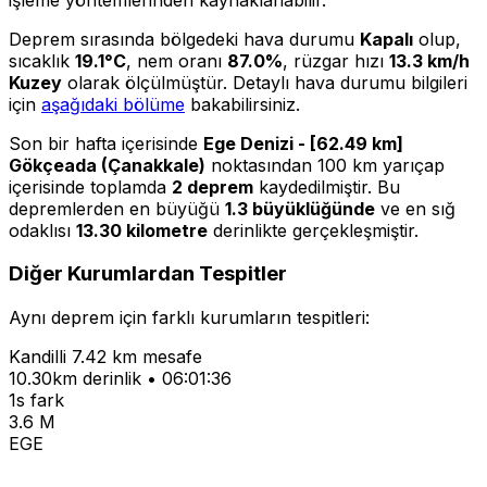
Deprem sırasında bölgedeki hava durumu
Kapalı
olup,
sıcaklık
19.1°C
, nem oranı
87.0%
, rüzgar hızı
13.3 km/h
Kuzey
olarak ölçülmüştür. Detaylı hava durumu bilgileri
için
aşağıdaki bölüme
bakabilirsiniz.
Son bir hafta içerisinde
Ege Denizi - [62.49 km]
Gökçeada (Çanakkale)
noktasından 100 km yarıçap
içerisinde toplamda
2 deprem
kaydedilmiştir. Bu
depremlerden en büyüğü
1.3 büyüklüğünde
ve en sığ
odaklısı
13.30 kilometre
derinlikte gerçekleşmiştir.
Diğer Kurumlardan Tespitler
Aynı deprem için farklı kurumların tespitleri:
Kandilli
7.42 km mesafe
10.30km derinlik • 06:01:36
1s fark
3.6 M
EGE