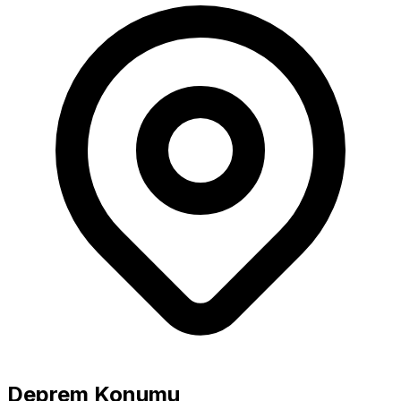
Büyüklük
5.0+ Güçlü
Deprem Konumu