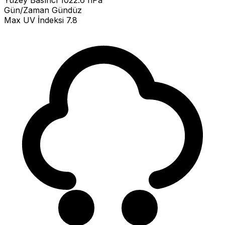
Yüzey Basıncı
1022.6 hPa
Gün/Zaman
Gündüz
Max UV İndeksi
7.8