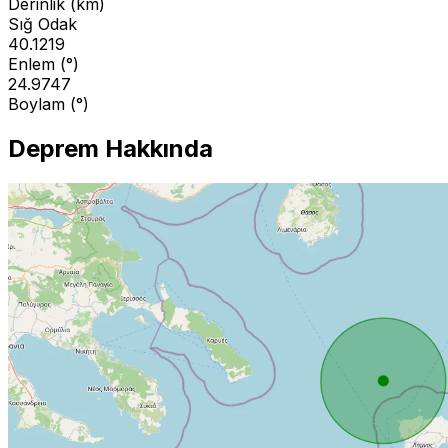
Derinlik (km)
Sığ Odak
40.1219
Enlem (°)
24.9747
Boylam (°)
Deprem Hakkında