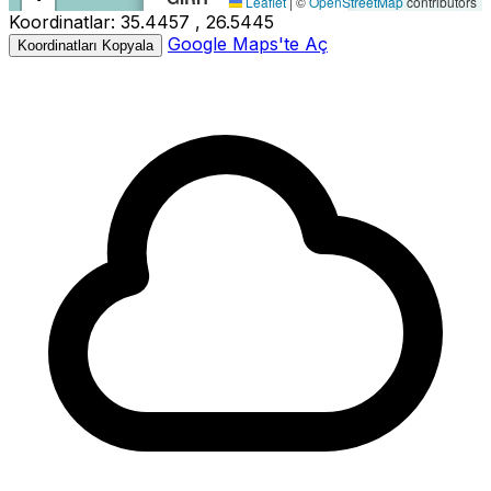
Leaflet
|
©
OpenStreetMap
contributors
Koordinatlar:
35.4457 , 26.5445
−
Büyüklük:
3.5M
Google Maps'te Aç
Koordinatları Kopyala
Derinlik:
2.60km
Tarih:
31.05.2026 19:10
Kaynak:
Kandilli
3.5
3.5