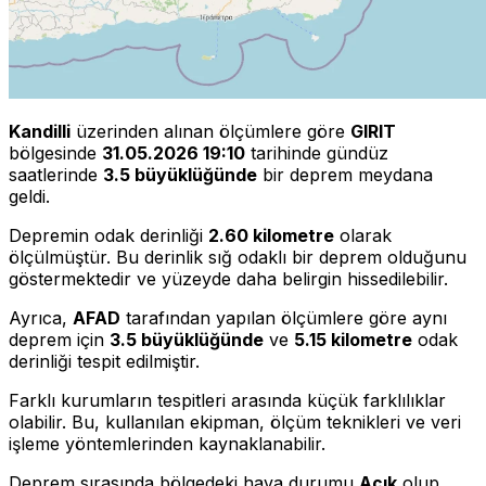
Kandilli
üzerinden alınan ölçümlere göre
GIRIT
bölgesinde
31.05.2026 19:10
tarihinde gündüz
saatlerinde
3.5 büyüklüğünde
bir deprem meydana
geldi.
Depremin odak derinliği
2.60 kilometre
olarak
ölçülmüştür. Bu derinlik sığ odaklı bir deprem olduğunu
göstermektedir ve yüzeyde daha belirgin hissedilebilir.
Ayrıca,
AFAD
tarafından yapılan ölçümlere göre aynı
deprem için
3.5 büyüklüğünde
ve
5.15 kilometre
odak
derinliği tespit edilmiştir.
Farklı kurumların tespitleri arasında küçük farklılıklar
olabilir. Bu, kullanılan ekipman, ölçüm teknikleri ve veri
işleme yöntemlerinden kaynaklanabilir.
Deprem sırasında bölgedeki hava durumu
Açık
olup,