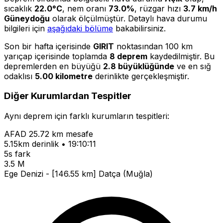
sıcaklık
22.0°C
, nem oranı
73.0%
, rüzgar hızı
3.7 km/h
Güneydoğu
olarak ölçülmüştür. Detaylı hava durumu
bilgileri için
aşağıdaki bölüme
bakabilirsiniz.
Son bir hafta içerisinde
GIRIT
noktasından 100 km
yarıçap içerisinde toplamda
8 deprem
kaydedilmiştir. Bu
depremlerden en büyüğü
2.8 büyüklüğünde
ve en sığ
odaklısı
5.00 kilometre
derinlikte gerçekleşmiştir.
Diğer Kurumlardan Tespitler
Aynı deprem için farklı kurumların tespitleri:
AFAD
25.72 km mesafe
5.15km derinlik • 19:10:11
5s fark
3.5 M
Ege Denizi - [146.55 km] Datça (Muğla)