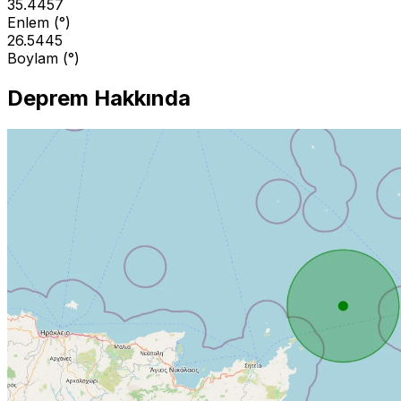
35.4457
Enlem (°)
26.5445
Boylam (°)
Deprem Hakkında