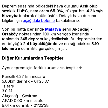
Deprem sırasında bölgedeki hava durumu
Açık
olup,
sıcaklık
11.4°C
, nem oranı
65.0%
, rüzgar hızı
4.2 km/h
Kuzeybatı
olarak ölçülmüştür. Detaylı hava durumu
bilgileri için
aşağıdaki bölüme
bakabilirsiniz.
Son bir hafta içerisinde
Malatya
şehri
Akçadağ -
Ortaköy
noktasından 100 km yarıçap içerisinde
toplamda
245 deprem
kaydedilmiştir. Bu depremlerden
en büyüğü
2.4 büyüklüğünde
ve en sığ odaklısı
3.10
kilometre
derinlikte gerçekleşmiştir.
Diğer Kurumlardan Tespitler
Aynı deprem için farklı kurumların tespitleri:
Kandilli
4.37 km mesafe
5.00km derinlik • 01:25:37
1s fark
3.0 M
Akçadağ - Çevirme
AFAD
0.00 km mesafe
9.01km derinlik • 01:25:38