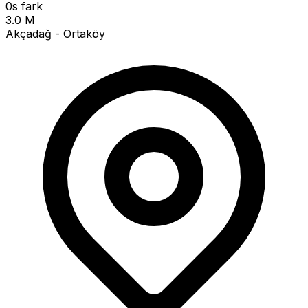
0s fark
3.0 M
Akçadağ - Ortaköy